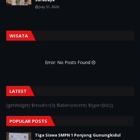
July 31, 2026
WISATA
Error: No Posts Found
LATEST
{getWidget} $results={3} $label={recent} $type={list2}
POPULAR POSTS
Tiga Siswa SMPN 1 Ponjong Gunungkidul