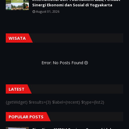
Sinergi Ekonomi dan Sosial di Yogyakarta
August 01, 2026
WISATA
Error: No Posts Found
LATEST
{getWidget} $results={3} $label={recent} $type={list2}
POPULAR POSTS