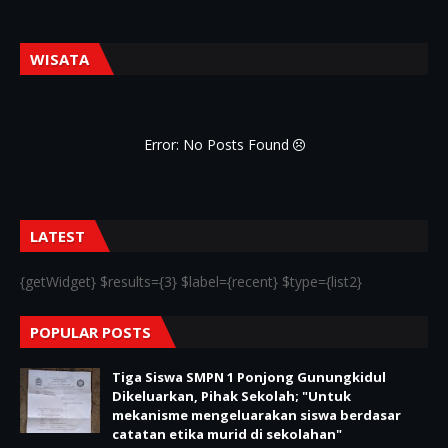
WISATA
Error: No Posts Found
LATEST
{getWidget} $results={3} $label={recent} $type={list2}
POPULAR POSTS
Tiga Siswa SMPN 1 Ponjong Gunungkidul
Dikeluarkan, Pihak Sekolah; "Untuk
mekanisme mengeluarakan siswa berdasar
catatan etika murid di sekolahan"