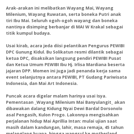
Arak-arakan ini melibatkan Wayang Mai, Wayang
Milenium, Wayang Ruwatan, serta boneka Putri anak
tiri Ibu Mai. Seluruh ogoh-ogoh wayang dan boneka
nantinya disimping berbanjar di MAI W Krakal sebagai
titik kumpul budaya.
Usai kirab, acara jeda diisi pelantikan Pengurus PEWIBI
DPC Gunung Kidul. Bu Solikatun resmi dilantik sebagai
ketua DPC, disaksikan langsung pendiri PEWIBI Pusat
dan Ketua Umum PEWIBI Ibu Hj. Irlisa Mardiana beserta
jajaran DPP. Momen ini juga jadi penanda kerja sama
event selanjutnya antara PEWIBI, PT Gudang Pariwisata
Indonesia, dan Mai Art Indonesia.
Puncak acara digelar malam harinya usai Isya.
Pementasan _Wayang Milenium Mai Banyulangit_ akan
dibawakan dalang Kidung Nyai Dewi Bardal Dorsonolo
asal Pengasih, Kulon Progo. Lakonnya mengisahkan
perjalanan hidup Mai Aprillia Intan: mulai ujian saat
masih dalam kandungan, lahir, masa remaja, 45 tahun
melanglang buana, hingga wangsul ke motherland