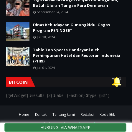
Butuh Uluran Tangan Para Dermawan
September 04, 2024
Dinas Kebudayaan Gunungkidul Gagas
Program PENINGSET
Juli 28, 2024
Table Top Specta Handayani oleh
Perhimpunan Hotel dan Restoran Indonesia
(PHRI)
Juli 01, 2024
BITCOIN
{getWidget} $results={3} $label={Fashion} $type={list1}
Home
Kontak
Tentang kami
Redaksi
Kode Etik
Crafted with
by
TemplatesYard
HUBUNGI VIA WHATSAPP