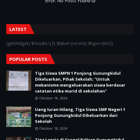
Error: No Posts Found
LATEST
{getWidget} $results={3} $label={recent} $type={list2}
POPULAR POSTS
Tiga Siswa SMPN 1 Ponjong Gunungkidul
Dikeluarkan, Pihak Sekolah; "Untuk
mekanisme mengeluarakan siswa berdasar
catatan etika murid di sekolahan"
Oktober 18, 2024
Uang Iuran Hilang, Tiga Siswa SMP Negeri 1
Ponjong Gunungkidul Dikeluarkan dari
Sekolah
Oktober 18, 2024
Tiga Lansia di Grogol Paliyan Gunungkidul,