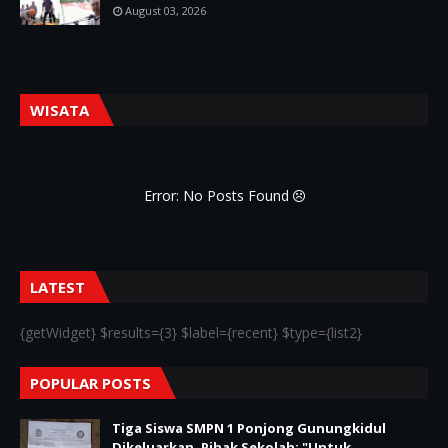
August 03, 2026
WISATA
Error: No Posts Found
LATEST
{getWidget} $results={3} $label={recent} $type={list2}
POPULAR POSTS
Tiga Siswa SMPN 1 Ponjong Gunungkidul
Dikeluarkan, Pihak Sekolah; "Untuk