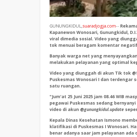
GUNUNGKIDUL,
suaradjogja.com
--
Rekama
Kapanewon Wonosari, Gunungkidul, D.I
viral dimedia sosial. Video yang diung
tok menuai beragam komentar negatif 
Banyak warga net yang menyayangkan 
melakukan pelayanan yang optimal ke
Video yang diunggah di akun Tik tok
Puskesmas Wonosari I dan terdengar s
satu ruangan.
"Jum'at 25 Juni 2025 jam 08.46 WIB ma
pegawai Puskesmas sedang bernyanyi d
video di akun @
gunungkidul.update
seper
Kepala Dinas Kesehatan Ismono membe
klatifikasi di Puskesmas I Wonosari. H
benar adanya saar jam pelayanan ada