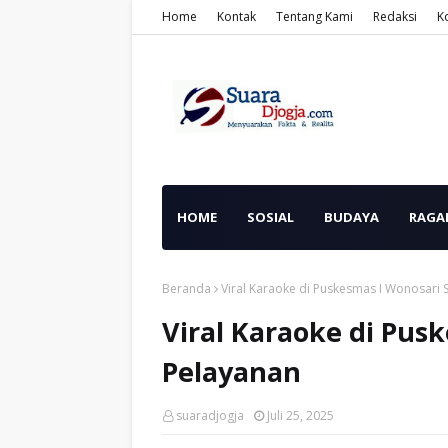
Home
Kontak
Tentang Kami
Redaksi
K
HOME
SOSIAL
BUDAYA
RAGA
Beranda
Viral Karaoke di Puskesmas I Wonosari 
Viral Karaoke di Pus
Pelayanan
suaradjogja
Juli 25, 2025