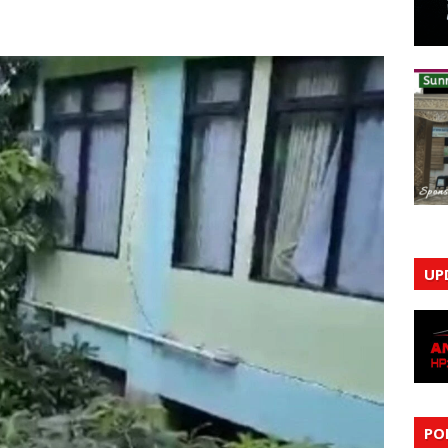
UP
PO