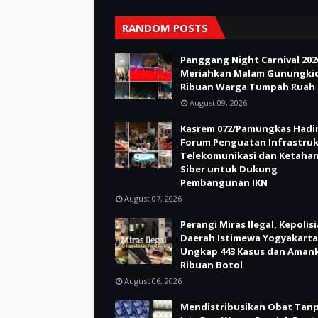
RANDOM POSTS
Panggang Night Carnival 202
Meriahkan Malam Gunungkid
Ribuan Warga Tumpah Ruah
August 09, 2026
Kasrem 072/Pamungkas Hadir
Forum Penguatan Infrastru
Telekomunikasi dan Ketaha
Siber untuk Dukung
Pembangunan IKN
August 07, 2026
Perangi Miras Ilegal, Kepolis
Daerah Istimewa Yogyakarta
Ungkap 443 Kasus dan Aman
Ribuan Botol
August 06, 2026
Mendistribusikan Obat Tan