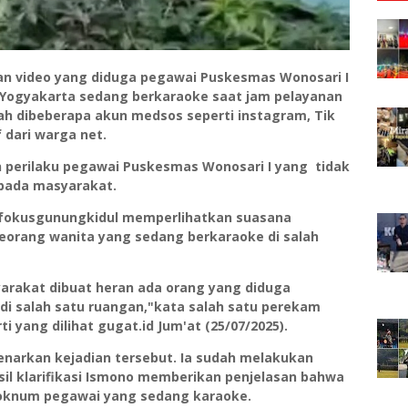
n video yang diduga pegawai Puskesmas Wonosari I
.Yogyakarta sedang berkaraoke saat jam pelayanan
gah dibeberapa akun medsos seperti instagram, Tik
dari warga net.
perilaku pegawai Puskesmas Wonosari I yang tidak
pada masyarakat.
 @fokusgunungkidul memperlihatkan suasana
eorang wanita yang sedang berkaraoke di salah
syarakat dibuat heran ada orang yang diduga
i salah satu ruangan,"kata salah satu perekam
ti yang dilihat gugat.id Jum'at (25/07/2025).
narkan kejadian tersebut. Ia sudah melakukan
asil klarifikasi Ismono memberikan penjelasan bahwa
 oknum pegawai yang sedang karaoke.