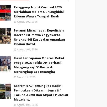
Panggang Night Carnival 2026
Meriahkan Malam Gunungkidul,
Ribuan Warga Tumpah Ruah
Agustus 09, 2026
Perangi Miras Ilegal, Kepolisian
Daerah Istimewa Yogyakarta
Ungkap 443 Kasus dan Amankan
Ribuan Botol
Agustus 06, 2026
Hasil Pencapaian Operasi Pekat
Progo 2026; Polda DIY berhasil
Mengungkap 55 Kasus &
Menangkap 65 Tersangka
Maret 12, 2026
Kasrem 072/Pamungkas Hadiri
Pembukaan Diksar Integratif
Taruna Akmil dan Akpol TP 2026 di
Magelang
Agustus 03, 2026