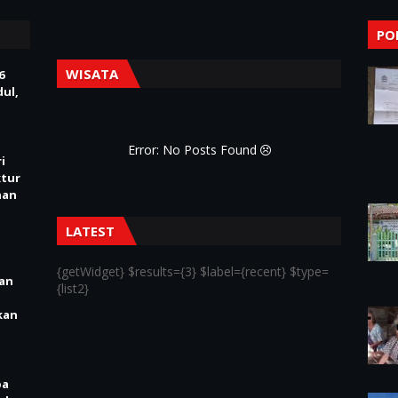
PO
WISATA
6
ul,
Error: No Posts Found
i
ktur
nan
LATEST
{getWidget} $results={3} $label={recent} $type=
ian
{list2}
kan
pa