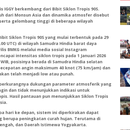
s IGGY berkembang dari Bibit Siklon Tropis 90S.
ruh dari Monsun Asia dan dinamika atmosfer disebut
serta gelombang tinggi di beberapa wilayah
Bibit Siklon Tropis 90S yang mulai terbentuk pada 29
6.00 UTC) di wilayah Samudra Hindia barat daya
ilis BMKG melalui media sosial Instagram
capai intensitas siklon tropis pada 1 Januari 2026
0 WIB, posisinya berada di Samudra Hindia selatan
kecepatan angin maksimum 40 knot (75 km/jam) dan
kan telah menjadi low atau punah.
h berkurangnya dukungan parameter atmosferik yang
in dan tidak menunjukkan indikasi untuk
pis. Hasil pantauan pun menunjukkan Siklon Tropis
sia.
 hari ke depan, sistem ini diperkirakan dapat
 berupa peningkatan curah hujan. Terutama di
 Tengah, dan Daerah Istimewa Yogyakarta.