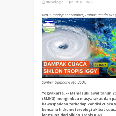
suaradjogja
Januari 03, 2026
Rep, Supadiyono/ Sumber, Humas Penda DIY (
Sunber Gambar/Foto BLOG
Yogyakarta, -- Memasuki awal tahun 20
(BMKG) mengimbau masyarakat dan p
kewaspadaan terhadap kondisi cuaca 
bencana hidrometereologi akibat cuaca
langsung dari Siklon Tropis IGGY.