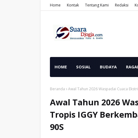
Home
Kontak
Tentang Kami
Redaksi
K
HOME
SOSIAL
BUDAYA
RAGA
Beranda
Awal Tahun 2026 Waspadai Cuaca Ekstrim
Awal Tahun 2026 Was
Tropis IGGY Berkemba
90S