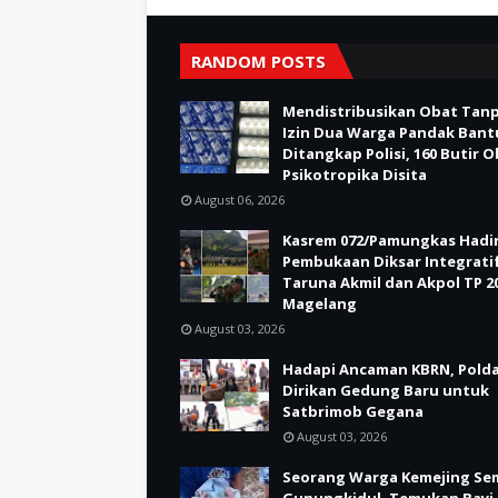
RANDOM POSTS
Mendistribusikan Obat Tan
Izin Dua Warga Pandak Bant
Ditangkap Polisi, 160 Butir 
Psikotropika Disita
August 06, 2026
Kasrem 072/Pamungkas Hadir
Pembukaan Diksar Integrati
Taruna Akmil dan Akpol TP 20
Magelang
August 03, 2026
Hadapi Ancaman KBRN, Polda
Dirikan Gedung Baru untuk
Satbrimob Gegana
August 03, 2026
Seorang Warga Kemejing Se
Gunungkidul, Temukan Bayi 