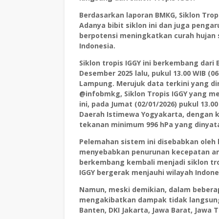
Berdasarkan laporan BMKG, Siklon Tropi
Adanya bibit siklon ini dan juga penga
berpotensi meningkatkan curah hujan 
Indonesia.
Siklon tropis IGGY ini berkembang dari 
Desember 2025 lalu, pukul 13.00 WIB (0
Lampung. Merujuk data terkini yang dir
@infobmkg, Siklon Tropis IGGY yang men
ini, pada Jumat (02/01/2026) pukul 13.0
Daerah Istimewa Yogyakarta, dengan 
tekanan minimum 996 hPa yang dinyata
Pelemahan sistem ini disebabkan ole
menyebabkan penurunan kecepatan ang
berkembang kembali menjadi siklon tro
IGGY bergerak menjauhi wilayah Indone
Namun, meski demikian, dalam beberapa
mengakibatkan dampak tidak langsung
Banten, DKI Jakarta, Jawa Barat, Jawa