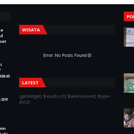
PO
WISATA
pa
ul
Obat
Error: No Posts Found
i
f
26 di
LATEST
{getWidget} $results={3} $label={recent} $type=
 DIY
{list2}
min
Laki-