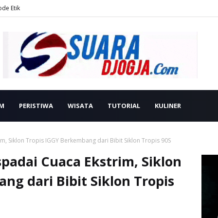
ode Etik
M
PERISTIWA
WISATA
TUTORIAL
KULINER
, Siklon Tropis IGGY Berkembang dari Bibit Siklon Tropis 90S
padai Cuaca Ekstrim, Siklon
ng dari Bibit Siklon Tropis