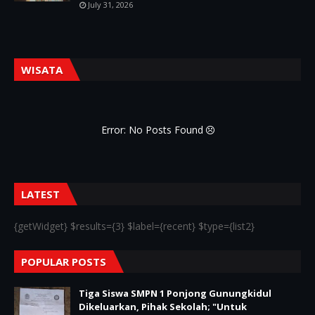
July 31, 2026
WISATA
Error: No Posts Found
LATEST
{getWidget} $results={3} $label={recent} $type={list2}
POPULAR POSTS
Tiga Siswa SMPN 1 Ponjong Gunungkidul
Dikeluarkan, Pihak Sekolah; "Untuk