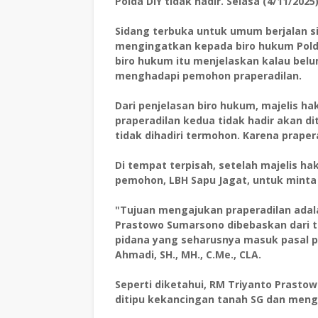
Polda DIY tidak hadir. Selasa (4/11/2025
Sidang terbuka untuk umum berjalan si
mengingatkan kepada biro hukum Polda
biro hukum itu menjelaskan kalau belu
menghadapi pemohon praperadilan.
Dari penjelasan biro hukum, majelis h
praperadilan kedua tidak hadir akan di
tidak dihadiri termohon. Karena praper
Di tempat terpisah, setelah majelis 
pemohon, LBH Sapu Jagat, untuk minta 
"Tujuan mengajukan praperadilan ada
Prastowo Sumarsono dibebaskan dari 
pidana yang seharusnya masuk pasal p
Ahmadi, SH., MH., C.Me., CLA.
Seperti diketahui, RM Triyanto Prasto
ditipu kekancingan tanah SG dan menga