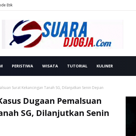
ode Etik
M
PERISTIWA
WISATA
TUTORIAL
KULINER
lsuan Surat Kekancingan Tanah SG, Dilanjutkan Senin Depan
 Kasus Dugaan Pemalsuan
anah SG, Dilanjutkan Senin