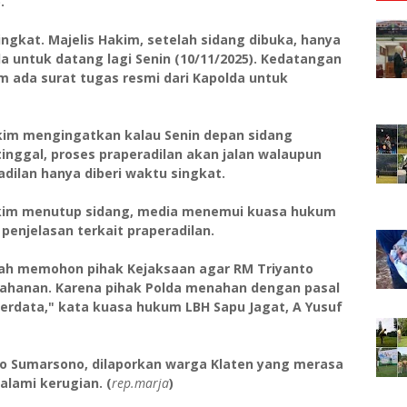
).
ngkat. Majelis Hakim, setelah sidang dibuka, hanya
 untuk datang lagi Senin (10/11/2025). Kedatangan
m ada surat tugas resmi dari Kapolda untuk
akim mengingatkan kalau Senin depan sidang
tinggal, proses praperadilan akan jalan walaupun
adilan hanya diberi waktu singkat.
hakim menutup sidang, media menemui kuasa hukum
penjelasan terkait praperadilan.
lah memohon pihak Kejaksaan agar RM Triyanto
tahanan. Karena pihak Polda menahan dengan pasal
erdata," kata kuasa hukum LBH Sapu Jagat, A Yusuf
wo Sumarsono, dilaporkan warga Klaten yang merasa
lami kerugian. (
rep.marja
)