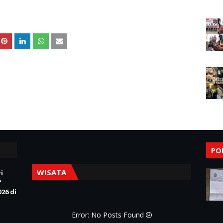
PO
WISATA
i
f
26 di
Error: No Posts Found