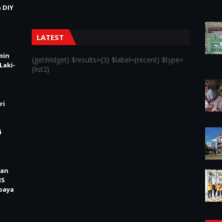
 DIY
LATEST
min
{getWidget} $results={3} $label={recent} $type=
Laki-
{list2}
ri
i
kan
IS
baya