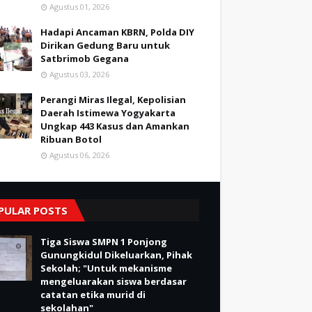
Agustus 01, 2026
Hadapi Ancaman KBRN, Polda DIY
Dirikan Gedung Baru untuk
Satbrimob Gegana
Agustus 03, 2026
Perangi Miras Ilegal, Kepolisian
Daerah Istimewa Yogyakarta
Ungkap 443 Kasus dan Amankan
Ribuan Botol
Agustus 06, 2026
PULAR POSTS
Tiga Siswa SMPN 1 Ponjong
Gunungkidul Dikeluarkan, Pihak
Sekolah; "Untuk mekanisme
mengeluarakan siswa berdasar
catatan etika murid di
sekolahan"