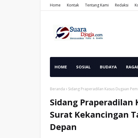
Home
Kontak
Tentang Kami
Redaksi
K
HOME
SOSIAL
BUDAYA
RAGA
Beranda
Sidang Praperadilan Kasus Dugaan Pema
Sidang Praperadilan
Surat Kekancingan T
Depan