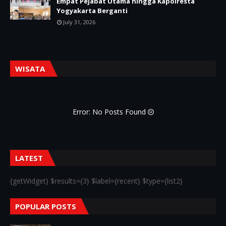
Empat Pejabat Utama hingga Kapolresta
Yogyakarta Berganti
July 31, 2026
WISATA
Error: No Posts Found
LATEST
{getWidget} $results={3} $label={recent} $type={list2}
POPULAR POSTS