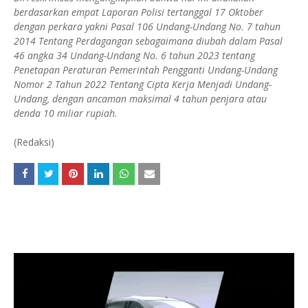
berdasarkan empat Laporan Polisi tertanggal 17 Oktober
dengan perkara yakni Pasal 106 Undang-Undang No. 7 tahun
2014 Tentang Perdagangan sebagaimana diubah dalam Pasal
46 angka 34 Undang-Undang No. 6 tahun 2023 tentang
Penetapan Peraturan Pemerintah Pengganti Undang-Undang
Nomor 2 Tahun 2022 Tentang Cipta Kerja Menjadi Undang-
Undang, dengan ancaman maksimal 4 tahun penjara atau
denda 10 miliar rupiah.
(Redaksi)