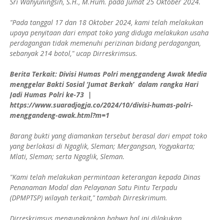
Sri Wahyuningsih, S.H., M.Hum. pada Jumat 25 Oktober 2024.
"Pada tanggal 17 dan 18 Oktober 2024, kami telah melakukan
upaya penyitaan dari empat toko yang diduga melakukan usaha
perdagangan tidak memenuhi perizinan bidang perdagangan,
sebanyak 214 botol," ucap Dirreskrimsus.
Berita Terkait: Divisi Humas Polri menggandeng Awak Media
menggelar Bakti Sosial ‘Jumat Berkah’ dalam rangka Hari
Jadi Humas Polri ke-73 |
https://www.suaradjogja.co/2024/10/divisi-humas-polri-
menggandeng-awak.html?m=1
Barang bukti yang diamankan tersebut berasal dari empat toko
yang berlokasi di Ngaglik, Sleman; Mergangsan, Yogyakarta;
Mlati, Sleman; serta Ngaglik, Sleman.
"Kami telah melakukan permintaan keterangan kepada Dinas
Penanaman Modal dan Pelayanan Satu Pintu Terpadu
(DPMPTSP) wilayah terkait," tambah Dirreskrimum.
Dirreskrimsus mengungkapkan bahwa hal ini dilakukan