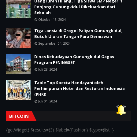
Uang Iuran Hilang, Tiga Siswa SMP Negeri 1
Ponjong Gunungkidul Dikeluarkan dari
Sekolah
Oktober 18, 2024
Tiga Lansia di Grogol Paliyan Gunungkidul,
Butuh Uluran Tangan Para Dermawan
September 04, 2024
Dinas Kebudayaan Gunungkidul Gagas
Program PENINGSET
Juli 28, 2024
Table Top Specta Handayani oleh
Perhimpunan Hotel dan Restoran Indonesia
(PHRI)
Juli 01, 2024
BITCOIN
{getWidget} $results={3} $label={Fashion} $type={list1}