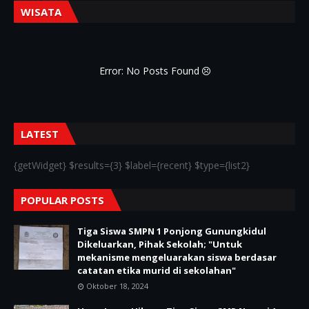
WISATA
Error: No Posts Found
LATEST
{getWidget} $results={3} $label={recent} $type={list2}
POPULAR POSTS
Tiga Siswa SMPN 1 Ponjong Gunungkidul
Dikeluarkan, Pihak Sekolah; "Untuk
mekanisme mengeluarakan siswa berdasar
catatan etika murid di sekolahan"
Oktober 18, 2024