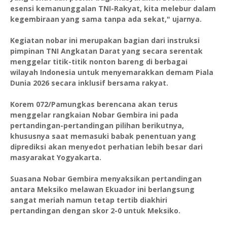
esensi kemanunggalan TNI-Rakyat, kita melebur dalam
kegembiraan yang sama tanpa ada sekat," ujarnya.
​Kegiatan nobar ini merupakan bagian dari instruksi
pimpinan TNI Angkatan Darat yang secara serentak
menggelar titik-titik nonton bareng di berbagai
wilayah Indonesia untuk menyemarakkan demam Piala
Dunia 2026 secara inklusif bersama rakyat.
​Korem 072/Pamungkas berencana akan terus
menggelar rangkaian Nobar Gembira ini pada
pertandingan-pertandingan pilihan berikutnya,
khususnya saat memasuki babak penentuan yang
diprediksi akan menyedot perhatian lebih besar dari
masyarakat Yogyakarta.
Suasana Nobar Gembira menyaksikan pertandingan
antara Meksiko melawan Ekuador ini berlangsung
sangat meriah namun tetap tertib diakhiri
pertandingan dengan skor 2-0 untuk Meksiko.