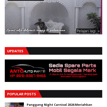
UPDATES
POPULAR POSTS
Panggang Night Carnival 2026 Meriahkan