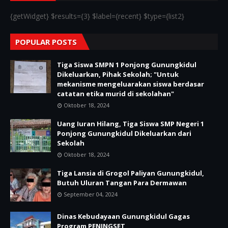
{getWidget} $results={3} $label={recent} $type={list2}
POPULAR POSTS
Tiga Siswa SMPN 1 Ponjong Gunungkidul
Dikeluarkan, Pihak Sekolah; "Untuk
mekanisme mengeluarakan siswa berdasar
catatan etika murid di sekolahan"
Oktober 18, 2024
Uang Iuran Hilang, Tiga Siswa SMP Negeri 1
Ponjong Gunungkidul Dikeluarkan dari
Sekolah
Oktober 18, 2024
Tiga Lansia di Grogol Paliyan Gunungkidul,
Butuh Uluran Tangan Para Dermawan
September 04, 2024
Dinas Kebudayaan Gunungkidul Gagas
Program PENINGSET