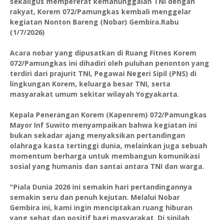
sekaligus mempererat kemanunggalan TNI dengan
rakyat, Korem 072/Pamungkas kembali menggelar
kegiatan Nonton Bareng (Nobar) Gembira.Rabu
(1/7/2026)
​Acara nobar yang dipusatkan di Ruang Fitnes Korem
072/Pamungkas ini dihadiri oleh puluhan penonton yang
terdiri dari prajurit TNI, Pegawai Negeri Sipil (PNS) di
lingkungan Korem, keluarga besar TNI, serta
masyarakat umum sekitar wilayah Yogyakarta.
​Kepala Penerangan Korem (Kapenrem) 072/Pamungkas
Mayor Inf Suwito menyampaikan bahwa kegiatan ini
bukan sekadar ajang menyaksikan pertandingan
olahraga kasta tertinggi dunia, melainkan juga sebuah
momentum berharga untuk membangun komunikasi
sosial yang humanis dan santai antara TNI dan warga.
​"Piala Dunia 2026 ini semakin hari pertandingannya
semakin seru dan penuh kejutan. Melalui Nobar
Gembira ini, kami ingin menciptakan ruang hiburan
yang sehat dan positif bagi masyarakat. Di sinilah