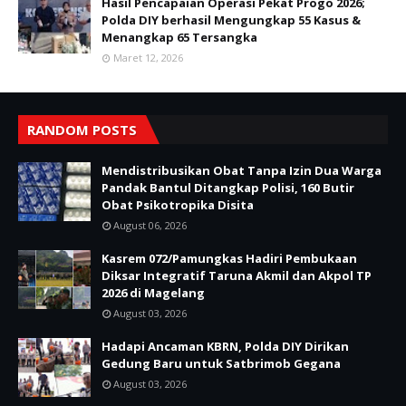
Hasil Pencapaian Operasi Pekat Progo 2026;
Polda DIY berhasil Mengungkap 55 Kasus &
Menangkap 65 Tersangka
Maret 12, 2026
RANDOM POSTS
Mendistribusikan Obat Tanpa Izin Dua Warga
Pandak Bantul Ditangkap Polisi, 160 Butir
Obat Psikotropika Disita
August 06, 2026
Kasrem 072/Pamungkas Hadiri Pembukaan
Diksar Integratif Taruna Akmil dan Akpol TP
2026 di Magelang
August 03, 2026
Hadapi Ancaman KBRN, Polda DIY Dirikan
Gedung Baru untuk Satbrimob Gegana
August 03, 2026