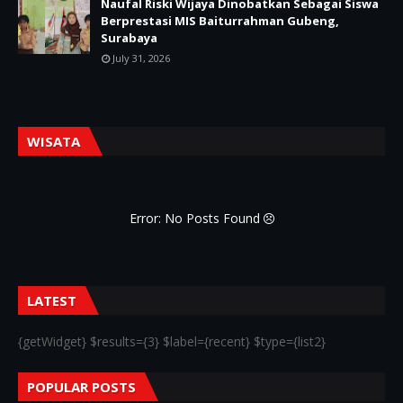
Naufal Riski Wijaya Dinobatkan Sebagai Siswa
Berprestasi MIS Baiturrahman Gubeng,
Surabaya
July 31, 2026
WISATA
Error: No Posts Found
LATEST
{getWidget} $results={3} $label={recent} $type={list2}
POPULAR POSTS