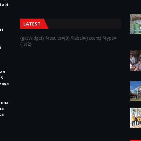
Laki-
LATEST
ri
{getWidget} $results={3} $label={recent} $type=
{list2}
i
kan
IS
baya
rima
ma
ta