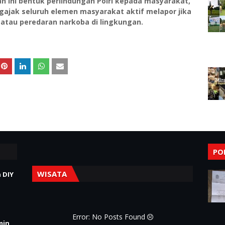
ini bentuk perlindungan Polri kepada masyarakat,
gajak seluruh elemen masyarakat aktif melapor jika
atau peredaran narkoba di lingkungan.
PO
WISATA
 DIY
Error: No Posts Found
min