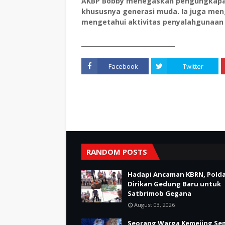
AKBP Bobby menegaskan pengungkapan 
khususnya generasi muda. Ia juga men
mengetahui aktivitas penyalahgunaan 
_______________________________
Facebook
Twitter
RANDOM POSTS
Hadapi Ancaman KBRN, Polda
Dirikan Gedung Baru untuk
Satbrimob Gegana
August 03, 2026
Seorang Warga Kemejing Se