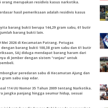
5 orang merupakan residivis kasus narkotika.
berdasar hasil pemeriksaan adalah residivis kasus
ita barang bukti berupa 144,29 gram sabu, 61 butir
ejumlah barang bukti lain.
9 Mei 2026 di Kecamatan Patrang. Petugas
dengan barang bukti 100,38 gram sabu dan 61 butir
eriksaan, SAJ diduga mendapat barang haram dari
nya di Jember dengan sistem "ranjau" untuk
pembeli.
embongkar peredaran sabu di Kecamatan Ajung dan
 gram sabu siap edar.
Pasal 114 UU Nomor 35 Tahun 2009 tentang Narkotika.
ra jangka panjang hingga seumur hidup, sesuai