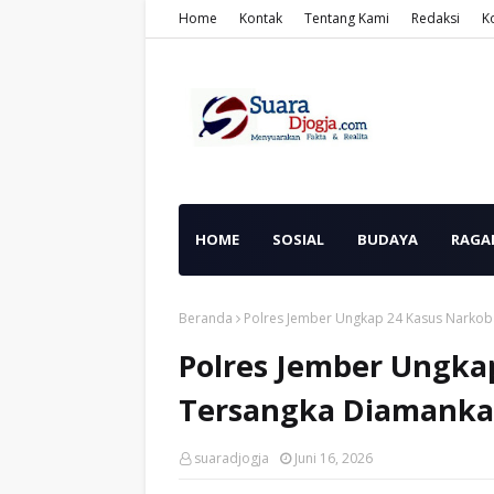
Home
Kontak
Tentang Kami
Redaksi
K
HOME
SOSIAL
BUDAYA
RAGA
Beranda
Polres Jember Ungkap 24 Kasus Narkoba
Polres Jember Ungkap
Tersangka Diamankan,
suaradjogja
Juni 16, 2026