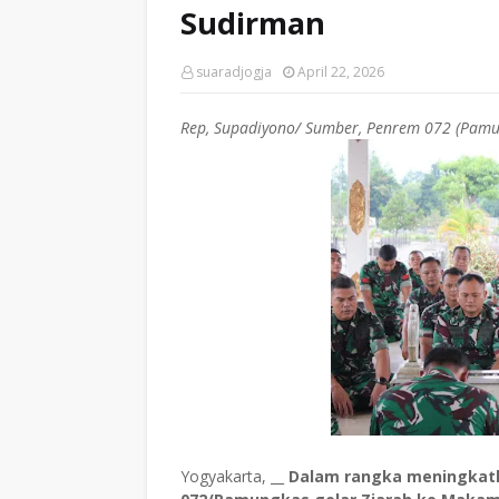
Sudirman
suaradjogja
April 22, 2026
Rep, Supadiyono/ Sumber, Penrem 072 (Pam
Yogyakarta, __
Dalam rangka meningkatka