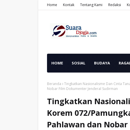
Home
Kontak
Tentang Kami
Redaksi
K
HOME
SOSIAL
BUDAYA
RAGA
Beranda
Tingkatkan Nasionalisme Dan Cinta Ta
Nobar Film Dokumenter Jenderal Sudirman
Tingkatkan Nasionali
Korem 072/Pamungka
Pahlawan dan Nobar 