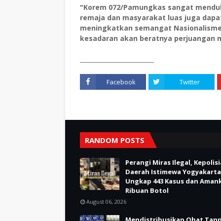
"Korem 072/Pamungkas sangat menduku
remaja dan masyarakat luas juga dapat
meningkatkan semangat Nasionalisme 
kesadaran akan beratnya perjuangan
_________________________
Facebook
Twitter
RANDOM POSTS
Perangi Miras Ilegal, Kepolis
Daerah Istimewa Yogyakarta
Ungkap 443 Kasus dan Aman
Ribuan Botol
August 06, 2026
Mendistribusikan Obat Tan