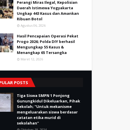
Perangi Miras Ilegal, Kepolisian
Daerah Istimewa Yogyakarta
Ungkap 443 Kasus dan Amankan
Ribuan Botol
Agustus 06, 2026
Hasil Pencapaian Operasi Pekat
Progo 2026; Polda DIY berhasil
Mengungkap 55 Kasus &
Menangkap 65 Tersangka
Maret 12, 2026
PULAR POSTS
Tiga Siswa SMPN 1 Ponjong
Gunungkidul Dikeluarkan, Pihak
Sekolah; "Untuk mekanisme
mengeluarakan siswa berdasar
catatan etika murid di
sekolahan"
Oktober 18, 2024