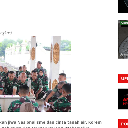
ungkas)
UP
n jiwa Nasionalisme dan cinta tanah air, Korem
PO