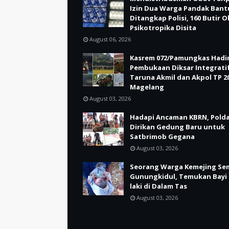
Izin Dua Warga Pandak Bant
Ditangkap Polisi, 160 Butir 
Psikotropika Disita
August 06, 2026
Kasrem 072/Pamungkas Hadir
Pembukaan Diksar Integrati
Taruna Akmil dan Akpol TP 20
Magelang
August 03, 2026
Hadapi Ancaman KBRN, Polda
Dirikan Gedung Baru untuk
Satbrimob Gegana
August 03, 2026
Seorang Warga Kemejing Se
Gunungkidul, Temukan Bayi 
laki di Dalam Tas
August 03, 2026