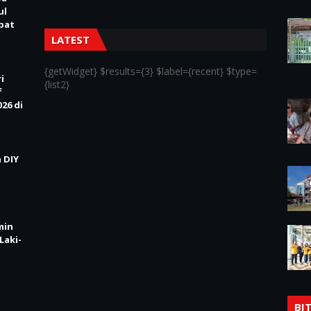
ul
Obat
LATEST
{getWidget} $results={3} $label={recent} $type=
i
{list2}
f
26 di
 DIY
min
Laki-
BI