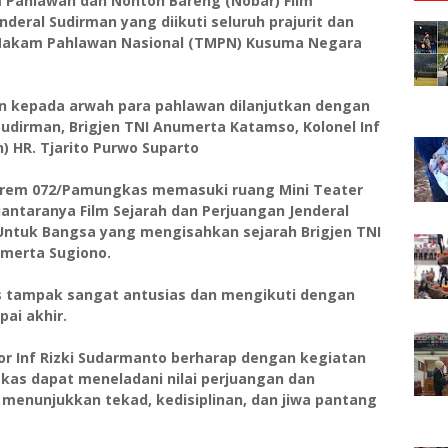
 Pahlawan dan Nonton Bareng (Nobar) Film
deral Sudirman yang diikuti seluruh prajurit dan
Makam Pahlawan Nasional (TMPN) Kusuma Negara
n kepada arwah para pahlawan dilanjutkan dengan
Sudirman, Brigjen TNI Anumerta Katamso, Kolonel Inf
 HR. Tjarito Purwo Suparto
 Korem 072/Pamungkas memasuki ruang Mini Teater
antaranya Film Sejarah dan Perjuangan Jenderal
a Untuk Bangsa yang mengisahkan sejarah Brigjen TNI
umerta Sugiono.
s tampak sangat antusias dan mengikuti dengan
ai akhir.
Inf Rizki Sudarmanto berharap dengan kegiatan
gkas dapat meneladani nilai perjuangan dan
menunjukkan tekad, kedisiplinan, dan jiwa pantang