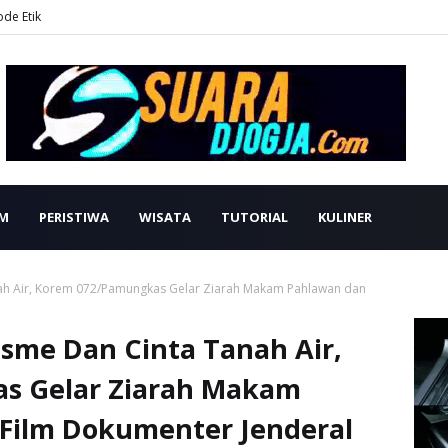
ode Etik
M
PERISTIWA
WISATA
TUTORIAL
KULINER
nah Air, Korem 072/Pamungkas Gelar Ziarah Makam Pahlawan dan
sme Dan Cinta Tanah Air,
s Gelar Ziarah Makam
Film Dokumenter Jenderal