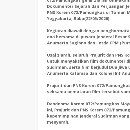
072/Pamungkas gelar Ziarah ke Makam
Dokumenter Sejarah dan Perjuangan Jen
PNS Korem 072/Pamungkas di Taman 
Yogyakarta, Rabu(22/05/2026)
Kegiatan diawali dengan penghormata
doa bersama di pusara Jenderal Besar 
Anumerta Sugiono dan Letda CPM (Purn)
Usai ziarah, seluruh Prajurit dan PNS
untuk menyaksikan film dokumenter di
Sudirman, serta film berjudul Dua Jiw
Anumerta Katamso dan Kolonel Inf An
Prajurit dan PNS Korem 072/Pamungka
seksama pemutaran film tersebut samp
Dandenma Korem 072/Pamungkas Mayor 
ini, Prajurit dan PNS Korem 072/Pamun
kepemimpinan Jenderal Sudirman yang 
menyerah.