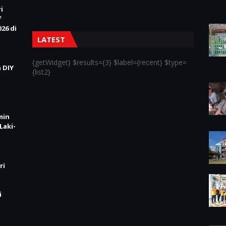
i
f
26 di
LATEST
{getWidget} $results={3} $label={recent} $type=
 DIY
{list2}
min
Laki-
ri
i