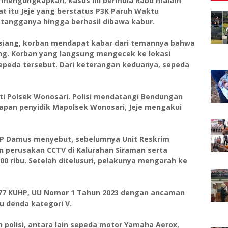
 mengungkapkan, kasus ini bermula Rabu malam
aat itu Jeje yang berstatus P3K Paruh Waktu
tangganya hingga berhasil dibawa kabur.
) siang, korban mendapat kabar dari temannya bahwa
ng. Korban yang langsung mengecek ke lokasi
epeda tersebut. Dari keterangan keduanya, sepeda
ti Polsek Wonosari. Polisi mendatangi Bendungan
pan penyidik Mapolsek Wonosari, Jeje mengakui
AKBP Damus menyebut, sebelumnya Unit Reskrim
n perusakan CCTV di Kalurahan Siraman serta
0 ribu. Setelah ditelusuri, pelakunya mengarah ke
 477 KUHP, UU Nomor 1 Tahun 2023 dengan ancaman
u denda kategori V.
 polisi, antara lain sepeda motor Yamaha Aerox,