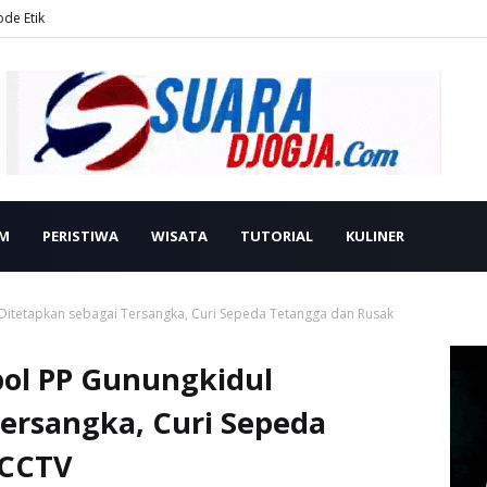
ode Etik
M
PERISTIWA
WISATA
TUTORIAL
KULINER
Ditetapkan sebagai Tersangka, Curi Sepeda Tetangga dan Rusak
ol PP Gunungkidul
ersangka, Curi Sepeda
 CCTV