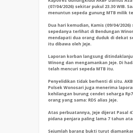
Kapolres Gunungkidul AKBP Damus Asa
(07/04/2026) sekitar pukul 23.30 WIB. S
menuntun sepeda gunung MTB milik te
Dua hari kemudian, Kamis (09/04/2026
sepedanya terlihat di Bendungan Wino
mendapati dua orang duduk di dekat s
itu dibawa oleh Jeje.
Laporan korban langsung ditindaklanju
Winong dan mengamankan Jeje. Di hada
telah mencuri sepeda MTB itu.
Penyelidikan tidak berhenti di situ. 
Polsek Wonosari juga menerima lapora
kehilangan burung cendet seharga Rp70
orang yang sama: RDS alias Jeje.
Atas perbuatannya, Jeje dijerat Pasal
pidana penjara paling lama 7 tahun ata
Sejumlah barang bukti turut diamankan