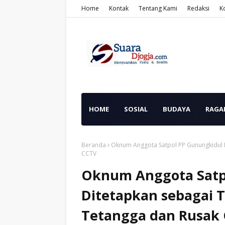
Home
Kontak
Tentang Kami
Redaksi
K
HOME
SOSIAL
BUDAYA
RAGA
Beranda
Oknum Anggota Satpol PP Gunungkidul 
CCTV
Oknum Anggota Satp
Ditetapkan sebagai T
Tetangga dan Rusak