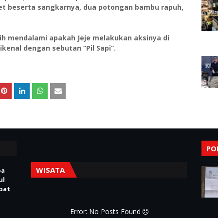
et beserta sangkarnya, dua potongan bambu rapuh,
h mendalami apakah Jeje melakukan aksinya di
kenal dengan sebutan “Pil Sapi”.
PO
WISATA
pa
ul
Obat
Error: No Posts Found