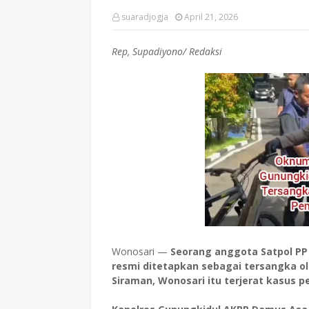
suaradjogja
April 21, 2026
Rep, Supadiyono/ Redaksi
Wonosari —
Seorang anggota Satpol PP K
resmi ditetapkan sebagai tersangka ol
Siraman, Wonosari itu terjerat kasus 