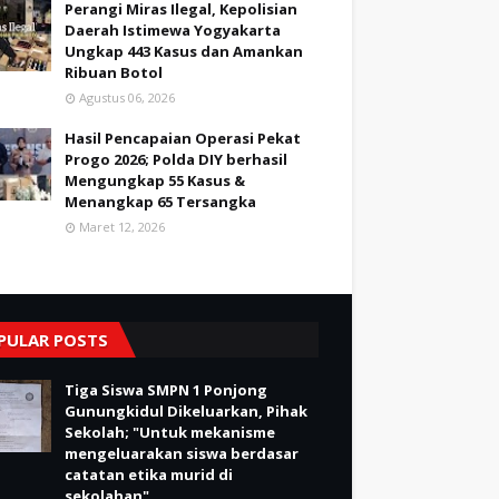
Perangi Miras Ilegal, Kepolisian
Daerah Istimewa Yogyakarta
Ungkap 443 Kasus dan Amankan
Ribuan Botol
Agustus 06, 2026
Hasil Pencapaian Operasi Pekat
Progo 2026; Polda DIY berhasil
Mengungkap 55 Kasus &
Menangkap 65 Tersangka
Maret 12, 2026
PULAR POSTS
Tiga Siswa SMPN 1 Ponjong
Gunungkidul Dikeluarkan, Pihak
Sekolah; "Untuk mekanisme
mengeluarakan siswa berdasar
catatan etika murid di
sekolahan"