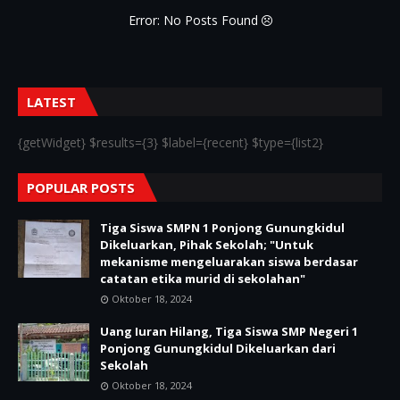
Error: No Posts Found
LATEST
{getWidget} $results={3} $label={recent} $type={list2}
POPULAR POSTS
Tiga Siswa SMPN 1 Ponjong Gunungkidul
Dikeluarkan, Pihak Sekolah; "Untuk
mekanisme mengeluarakan siswa berdasar
catatan etika murid di sekolahan"
Oktober 18, 2024
Uang Iuran Hilang, Tiga Siswa SMP Negeri 1
Ponjong Gunungkidul Dikeluarkan dari
Sekolah
Oktober 18, 2024