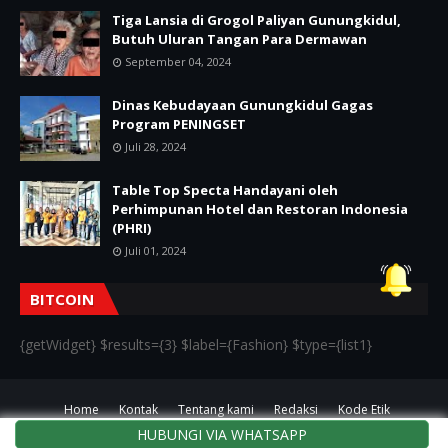
Tiga Lansia di Grogol Paliyan Gunungkidul,
Butuh Uluran Tangan Para Dermawan
September 04, 2024
Dinas Kebudayaan Gunungkidul Gagas
Program PENINGSET
Juli 28, 2024
Table Top Specta Handayani oleh
Perhimpunan Hotel dan Restoran Indonesia
(PHRI)
Juli 01, 2024
BITCOIN
{getWidget} $results={3} $label={Fashion} $type={list1}
Home
Kontak
Tentang kami
Redaksi
Kode Etik
HUBUNGI VIA WHATSAPP
Crafted with
by
TemplatesYard