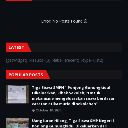
Error: No Posts Found
LATEST
{getWidget} $results={3} $label={recent} $type={list2}
POPULAR POSTS
Tiga Siswa SMPN 1 Ponjong Gunungkidul
Dikeluarkan, Pihak Sekolah; "Untuk
mekanisme mengeluarakan siswa berdasar
catatan etika murid di sekolahan"
Oktober 18, 2024
Uang Iuran Hilang, Tiga Siswa SMP Negeri 1
Ponjong Gunungkidul Dikeluarkan dari