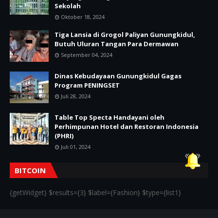
Sekolah
Oktober 18, 2024
Tiga Lansia di Grogol Paliyan Gunungkidul,
Butuh Uluran Tangan Para Dermawan
September 04, 2024
Dinas Kebudayaan Gunungkidul Gagas
Program PENINGSET
Juli 28, 2024
Table Top Specta Handayani oleh
Perhimpunan Hotel dan Restoran Indonesia
(PHRI)
Juli 01, 2024
BITCOIN
{getWidget} $results={3} $label={Fashion} $type={list1}