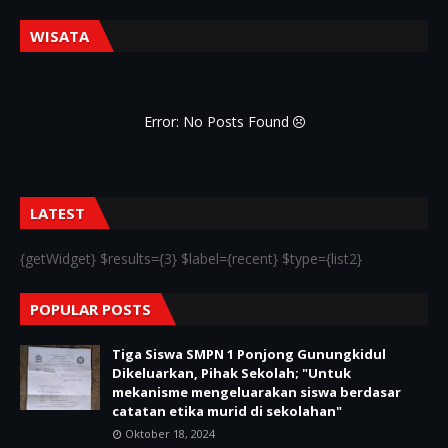
WISATA
Error: No Posts Found
LATEST
{getWidget} $results={3} $label={recent} $type={list2}
POPULAR POSTS
Tiga Siswa SMPN 1 Ponjong Gunungkidul
Dikeluarkan, Pihak Sekolah; "Untuk
mekanisme mengeluarakan siswa berdasar
catatan etika murid di sekolahan"
Oktober 18, 2024