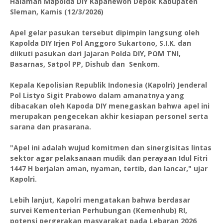
Halaman Mapolda DIY Kapanewon Depok Kabupaten
Sleman, Kamis (12/3/2026)
Apel gelar pasukan tersebut dipimpin langsung oleh
Kapolda DIY Irjen Pol Anggoro Sukartono, S.I.K. dan
diikuti pasukan dari Jajaran Polda DIY, POM TNI,
Basarnas, Satpol PP, Dishub dan Senkom.
Kepala Kepolisian Republik Indonesia (Kapolri) Jenderal
Pol Listyo Sigit Prabowo dalam amanatnya yang
dibacakan oleh Kapoda DIY menegaskan bahwa apel ini
merupakan pengecekan akhir kesiapan personel serta
sarana dan prasarana.
"Apel ini adalah wujud komitmen dan sinergisitas lintas
sektor agar pelaksanaan mudik dan perayaan Idul Fitri
1447 H berjalan aman, nyaman, tertib, dan lancar," ujar
Kapolri.
Lebih lanjut, Kapolri mengatakan bahwa berdasar
survei Kementerian Perhubungan (Kemenhub) RI,
potensi pergerakan masyarakat pada Lebaran 2026