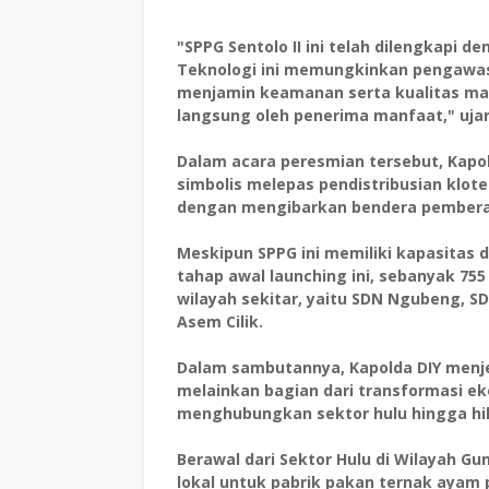
"SPPG Sentolo II ini telah dilengkapi de
Teknologi ini memungkinkan pengawasa
menjamin keamanan serta kualitas mak
langsung oleh penerima manfaat," ujar
Dalam acara peresmian tersebut, Kapolda
simbolis melepas pendistribusian klot
dengan mengibarkan bendera pember
Meskipun SPPG ini memiliki kapasitas d
tahap awal launching ini, sebanyak 755
wilayah sekitar, yaitu SDN Ngubeng, SD
Asem Cilik.
Dalam sambutannya, Kapolda DIY menj
melainkan bagian dari transformasi ek
menghubungkan sektor hulu hingga hil
Berawal dari Sektor Hulu di Wilayah 
lokal untuk pabrik pakan ternak ayam