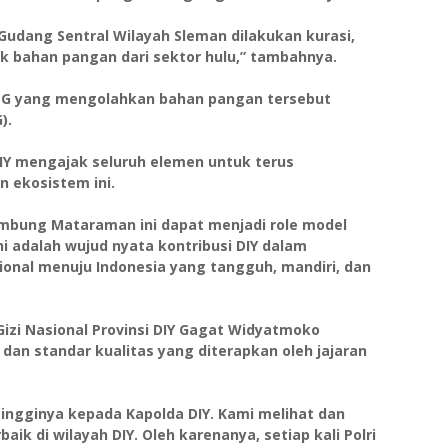
Gudang Sentral Wilayah Sleman dilakukan kurasi,
k bahan pangan dari sektor hulu,” tambahnya.
SPPG yang mengolahkan bahan pangan tersebut
).
DIY mengajak seluruh elemen untuk terus
 ekosistem ini.
umbung Mataraman ini dapat menjadi role model
i adalah wujud nyata kontribusi DIY dalam
al menuju Indonesia yang tangguh, mandiri, dan
Gizi Nasional Provinsi DIY Gagat Widyatmoko
f dan standar kualitas yang diterapkan oleh jajaran
ingginya kepada Kapolda DIY. Kami melihat dan
ik di wilayah DIY. Oleh karenanya, setiap kali Polri