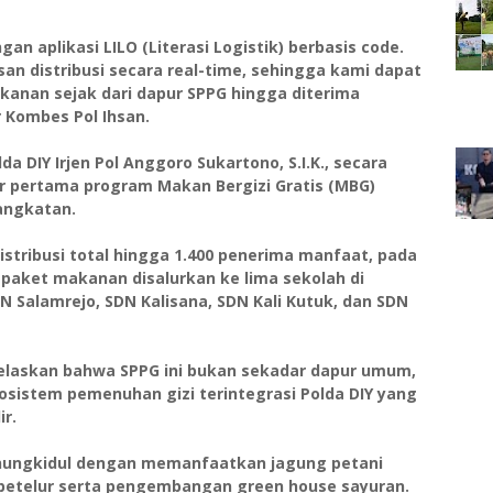
ngan aplikasi LILO (Literasi Logistik) berbasis code.
n distribusi secara real-time, sehingga kami dapat
anan sejak dari dapur SPPG hingga diterima
 Kombes Pol Ihsan.
 DIY Irjen Pol Anggoro Sukartono, S.I.K., secara
er pertama program Makan Bergizi Gratis (MBG)
angkatan.
istribusi total hingga 1.400 penerima manfaat, pada
 paket makanan disalurkan ke lima sekolah di
N Salamrejo, SDN Kalisana, SDN Kali Kutuk, dan SDN
elaskan bahwa SPPG ini bukan sekadar dapur umum,
osistem pemenuhan gizi terintegrasi Polda DIY yang
ir.
Gunungkidul dengan memanfaatkan jagung petani
 petelur serta pengembangan green house sayuran.