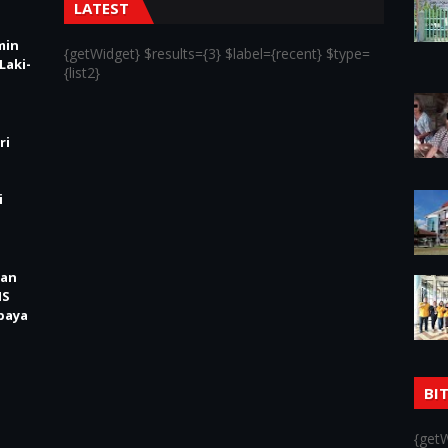
LATEST
min
{getWidget} $results={3} $label={recent} $type=
Laki-
{list2}
ri
i
kan
IS
baya
BI
{getW