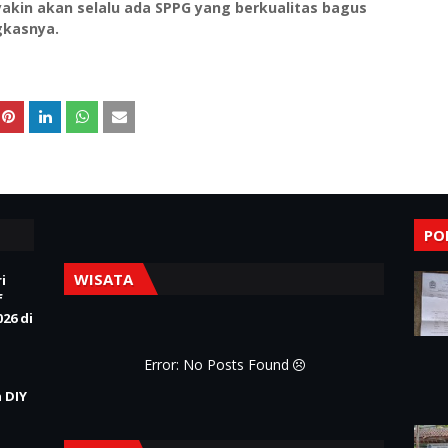
 yakin akan selalu ada SPPG yang berkualitas bagus
gkasnya.
PO
WISATA
i
f
26 di
Error: No Posts Found
 DIY