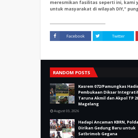
meresmikan fasilitas seperti ini, kami
untuk masyarakat di wilayah DIY," pun
______________________________
Facebook
Twitter
RANDOM POSTS
Kasrem 072/Pamungkas Hadir
Pembukaan Diksar Integrati
Taruna Akmil dan Akpol TP 20
Magelang
August 03, 2026
Hadapi Ancaman KBRN, Polda
Dirikan Gedung Baru untuk
Satbrimob Gegana