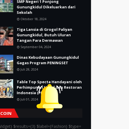
SMP Negeri 1 Ponjong
Gunungkidul Dikeluarkan dari
Sekolah
Oktober 18, 2024
Tiga Lansia di Grogol Paliyan
Gunungkidul, Butuh Uluran
Tangan Para Dermawan
September 04, 2024
Dinas Kebudayaan Gunungkidul
Gagas Program PENINGSET
Juli 28, 2024
Table Top Specta Handayani oleh
Perhimpunan Hotel dan Restoran
Indonesia (PHRI)
Juli 01, 2024
TCOIN
idget} $results={3} $label={Fashion} $type=