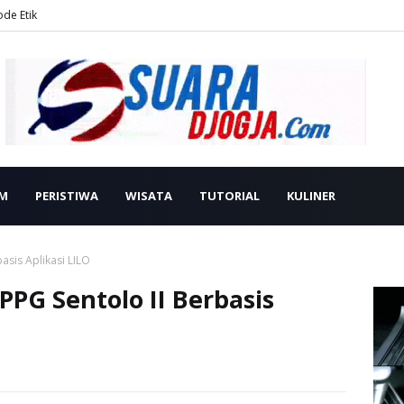
ode Etik
M
PERISTIWA
WISATA
TUTORIAL
KULINER
asis Aplikasi LILO
PPG Sentolo II Berbasis