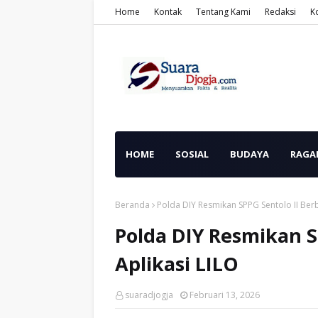
Home
Kontak
Tentang Kami
Redaksi
K
HOME
SOSIAL
BUDAYA
RAGA
Beranda
Polda DIY Resmikan SPPG Sentolo II Berb
Polda DIY Resmikan S
Aplikasi LILO
suaradjogja
Februari 13, 2026