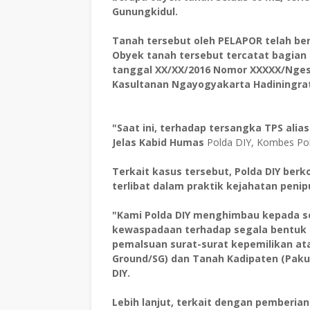
Gunungkidul.
Tanah tersebut oleh PELAPOR telah berd
Obyek tanah tersebut tercatat bagian 
tanggal XX/XX/2016 Nomor XXXXX/Ngest
Kasultanan Ngayogyakarta Hadiningrat
"Saat ini, terhadap tersangka TPS alia
Jelas Kabid Humas
Polda DIY, Kombes Pol,
Terkait kasus tersebut, Polda DIY be
terlibat dalam praktik kejahatan peni
"Kami Polda DIY menghimbau kepada 
kewaspadaan terhadap segala bentuk p
pemalsuan surat-surat kepemilikan at
Ground/SG) dan Tanah Kadipaten (Pak
DIY.
Lebih lanjut, terkait dengan pemberia