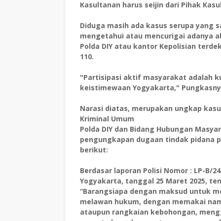
Kasultanan harus seijin dari Pihak Ka
Diduga masih ada kasus serupa yang sa
mengetahui atau mencurigai adanya ak
Polda DIY atau kantor Kepolisian terde
110.
"Partisipasi aktif masyarakat adalah 
keistimewaan Yogyakarta," Pungkasn
Narasi diatas, merupakan ungkap kasu
Kriminal Umum
Polda DIY dan Bidang Hubungan Masyar
pengungkapan dugaan tindak pidana pe
berikut:
Berdasar laporan Polisi Nomor : LP-B/24
Yogyakarta, tanggal 25 Maret 2025, te
“Barangsiapa dengan maksud untuk men
melawan hukum, dengan
memakai nama
ataupun
rangkaian kebohongan, meng