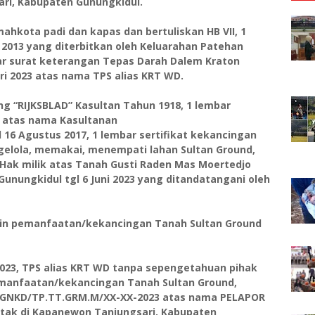
ari, Kabupaten Gunungkidul.
ahkota padi dan kapas dan bertuliskan HB VII, 1
 2013 yang diterbitkan oleh Keluarahan Patehan
r surat keterangan Tepas Darah Dalem Kraton
ri 2023 atas nama TPS alias KRT WD.
ng “RIJKSBLAD” Kasultan Tahun 1918, 1 lembar
2 atas nama Kasultanan
16 Agustus 2017, 1 lembar sertifikat kekancingan
gelola, memakai, menempati lahan Sultan Ground,
ak milik atas Tanah Gusti Raden Mas Moertedjo
 Gunungkidul tgl 6 Juni 2023 yang ditandatangani oleh
jin pemanfaatan/kekancingan Tanah Sultan Ground
2023, TPS alias KRT WD tanpa sepengetahuan pihak
emanfaatan/kekancingan Tanah Sultan Ground,
X/GNKD/TP.TT.GRM.M/XX-XX-2023 atas nama
PELAPOR
etak di Kapanewon Tanjungsari, Kabupaten