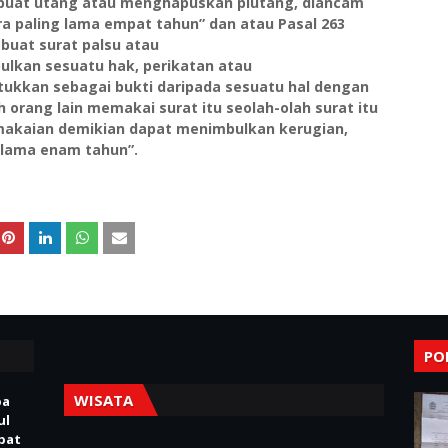
buat utang atau menghapuskan piutang, diancam
a paling lama empat tahun” dan atau Pasal 263
buat surat palsu atau
lkan sesuatu hak, perikatan atau
ukkan sebagai bukti daripada sesuatu hal dengan
orang lain memakai surat itu
seolah-olah surat itu
pemakaian demikian
dapat menimbulkan kerugian,
 lama enam tahun”.
PO
WISATA
pa
ul
Obat