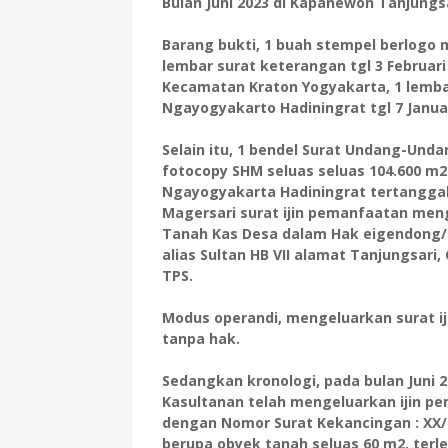
Bulan Juni 2023 di Kapanewon Tanjungs
Barang bukti, 1 buah stempel berlogo m
lembar surat keterangan tgl 3 Februari
Kecamatan Kraton Yogyakarta, 1 lemba
Ngayogyakarto Hadiningrat tgl 7 Janua
Selain itu, 1 bendel Surat Undang-Unda
fotocopy SHM seluas seluas 104.600 m
Ngayogyakarta Hadiningrat tertanggal 
Magersari surat ijin pemanfaatan men
Tanah Kas Desa dalam Hak eigendong/H
alias Sultan HB VII alamat Tanjungsari,
TPS.
Modus operandi, mengeluarkan surat i
tanpa hak.
Sedangkan kronologi, pada bulan Juni 
Kasultanan telah mengeluarkan ijin p
dengan Nomor Surat Kekancingan : X
berupa obyek tanah seluas 60 m2, terl