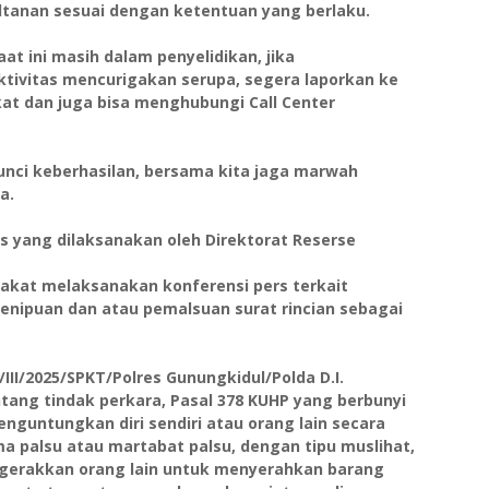
sultanan sesuai dengan ketentuan yang berlaku.
at ini masih dalam penyelidikan, jika
tivitas mencurigakan serupa, segera laporkan ke
kat dan juga bisa menghubungi Call Center
kunci keberhasilan, bersama kita jaga marwah
ya.
s yang dilaksanakan oleh Direktorat Reserse
akat melaksanakan konferensi pers terkait
nipuan dan atau pemalsuan surat rincian sebagai
/III/2025/SPKT/Polres Gunungkidul/Polda D.I.
ntang tindak perkara, Pasal 378 KUHP yang berbunyi
guntungkan diri sendiri atau orang lain secara
 palsu atau martabat palsu, dengan tipu muslihat,
gerakkan orang lain untuk menyerahkan barang