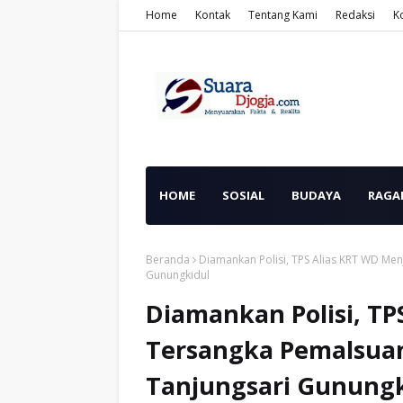
Home
Kontak
Tentang Kami
Redaksi
K
HOME
SOSIAL
BUDAYA
RAGA
Beranda
Diamankan Polisi, TPS Alias KRT WD Men
Gunungkidul
Diamankan Polisi, TP
Tersangka Pemalsuan
Tanjungsari Gunungk