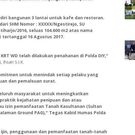
iri bangunan 3 lantai untuk kafe dan restoran.
dari SHM Nomor : XXXXX/Ngestirejo, SU
iharjo/2016, seluas 104.600 m2 atas nama
 tertanggal 16 Agustus 2017.
s KRT WD telah dilakukan penahanan di Polda DIY,"
 Ihsan S.I.K.
rkomitmen untuk menindak setiap pelaku yang
puan dan pemalsuan surat.
seluruh masyarakat untuk meningkatkan
raktik kejahatan penipuan dan atau
au izin pemanfaatan Tanah Kasultanan (Sultan
ualaman Ground PAG)," Tegas Kabid Humas Polda
n ijin, penggunaan dan pemanfaatan tanah-tanah