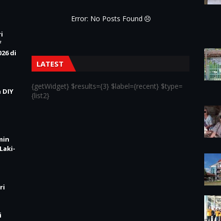
Error: No Posts Found
i
f
26 di
LATEST
{getWidget} $results={3} $label={recent} $type=
 DIY
{list2}
min
Laki-
ri
i