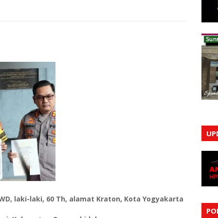
UP
WD, laki-laki, 60 Th, alamat Kraton, Kota Yogyakarta
PO