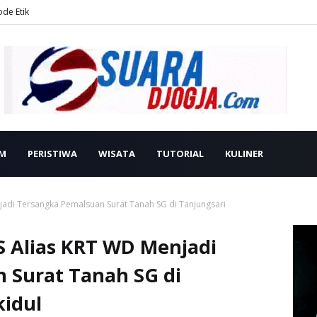
ode Etik
M
PERISTIWA
WISATA
TUTORIAL
KULINER
jadi Tersangka Pemalsuan Surat Tanah SG di Tanjungsari
S Alias KRT WD Menjadi
 Surat Tanah SG di
idul