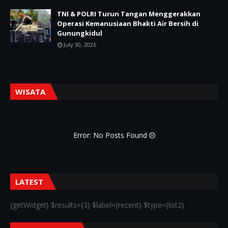
TNI & POLRI Turun Tangan Menggerakkan
Operasi Kemanusiaan Bhakti Air Bersih di
Gunungkidul
July 30, 2026
WISATA
Error: No Posts Found
LATEST
{getWidget} $results={3} $label={recent} $type={list2}