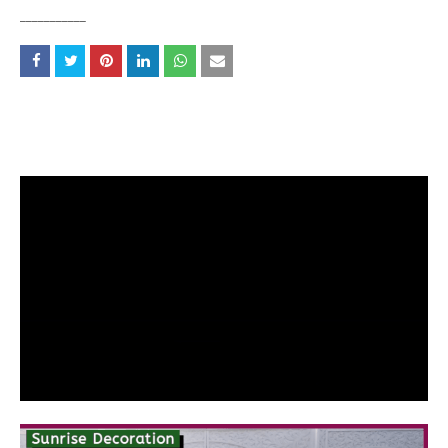
___________