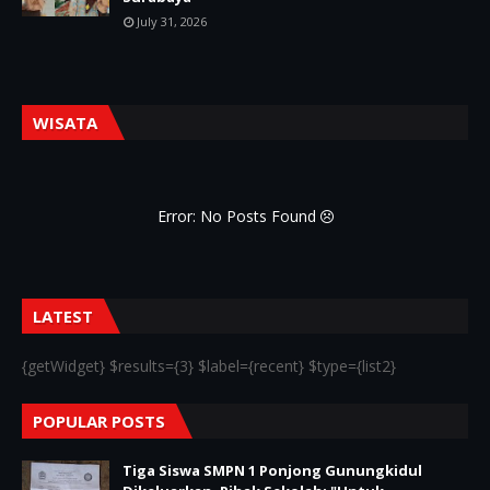
July 31, 2026
WISATA
Error: No Posts Found
LATEST
{getWidget} $results={3} $label={recent} $type={list2}
POPULAR POSTS
Tiga Siswa SMPN 1 Ponjong Gunungkidul