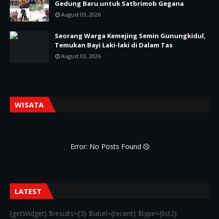
Gedung Baru untuk Satbrimob Gegana
August 03, 2026
Seorang Warga Kemejing Semin Gunungkidul,
Temukan Bayi Laki-laki di Dalam Tas
August 03, 2026
WISATA
Error: No Posts Found
LATEST
{getWidget} $results={3} $label={recent} $type={list2}