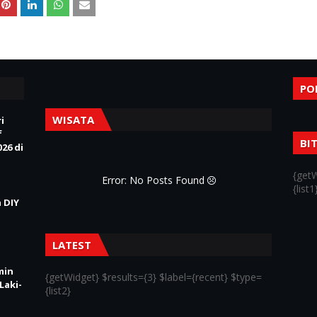
PO
WISATA
i
f
BI
26 di
{getW
Error: No Posts Found
{list1
 DIY
LATEST
min
{getWidget} $results={3} $label={recent} $type=
Laki-
{list2}