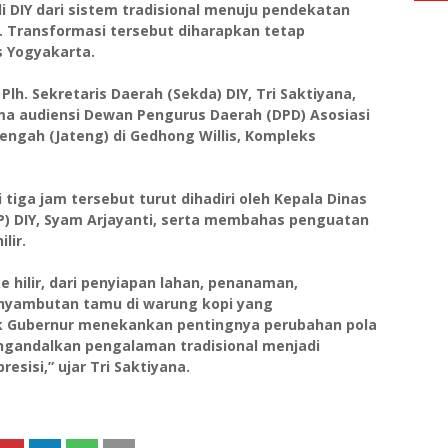
 DIY dari sistem tradisional menuju pendekatan
n. Transformasi tersebut diharapkan tetap
s Yogyakarta.
lh. Sekretaris Daerah (Sekda) DIY, Tri Saktiyana,
ma audiensi Dewan Pengurus Daerah (DPD) Asosiasi
Tengah (Jateng) di Gedhong Willis, Kompleks
tiga jam tersebut turut dihadiri oleh Kepala Dinas
) DIY, Syam Arjayanti, serta membahas penguatan
lir.
ke hilir, dari penyiapan lahan, penanaman,
nyambutan tamu di warung kopi yang
k Gubernur menekankan pentingnya perubahan pola
mengandalkan pengalaman tradisional menjadi
esisi,” ujar Tri Saktiyana.