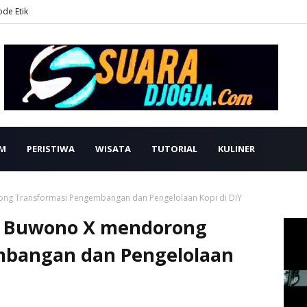
ode Etik
M
PERISTIWA
WISATA
TUTORIAL
KULINER
ng Transformasi Pengembangan dan Pengelolaan Kopi di DIY
u Buwono X mendorong
mbangan dan Pengelolaan