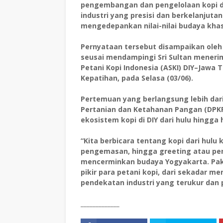
pengembangan dan pengelolaan kopi di
industri yang presisi dan berkelanjuta
mengedepankan nilai-nilai budaya kha
Pernyataan tersebut disampaikan oleh P
seusai mendampingi Sri Sultan meneri
Petani Kopi Indonesia (ASKI) DIY–Jawa 
Kepatihan, pada Selasa (03/06).
Pertemuan yang berlangsung lebih dari 
Pertanian dan Ketahanan Pangan (DPKP
ekosistem kopi di DIY dari hulu hingga hi
“Kita berbicara tentang kopi dari hulu 
pengemasan, hingga greeting atau pe
mencerminkan budaya Yogyakarta. Pa
pikir para petani kopi, dari sekadar 
pendekatan industri yang terukur dan pr
_____________