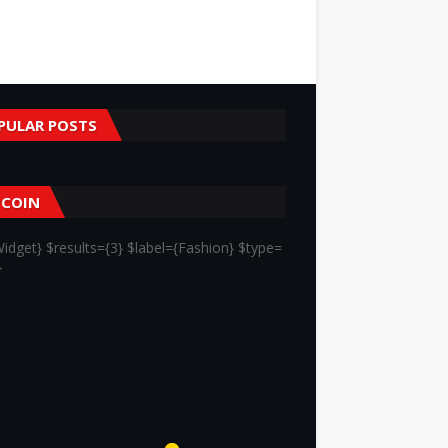
PULAR POSTS
TCOIN
idget} $results={3} $label={Fashion} $type=
}