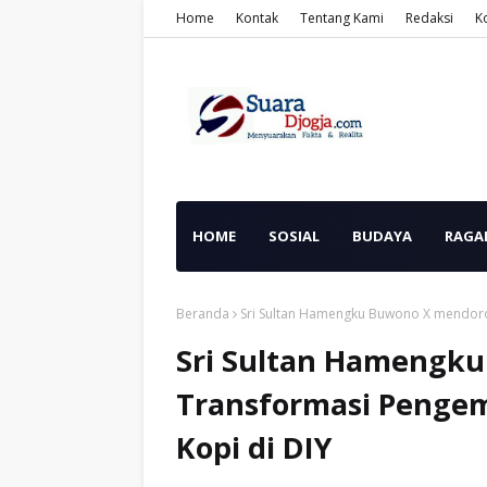
Home
Kontak
Tentang Kami
Redaksi
K
HOME
SOSIAL
BUDAYA
RAGA
Beranda
Sri Sultan Hamengku Buwono X mendoro
Sri Sultan Hamengk
Transformasi Penge
Kopi di DIY