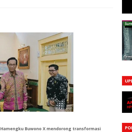
UP
PO
ltan Hamengku Buwono X mendorong transformasi