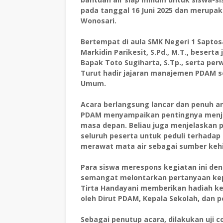
pada tanggal 16 Juni 2025 dan merupa
Wonosari.
Bertempat di aula SMK Negeri 1 Saptosa
Markidin Parikesit, S.Pd., M.T., besert
Bapak Toto Sugiharta, S.Tp., serta per
Turut hadir jajaran manajemen PDAM s
Umum.
Acara berlangsung lancar dan penuh 
PDAM menyampaikan pentingnya menjaga
masa depan. Beliau juga menjelaskan 
seluruh peserta untuk peduli terhadap
merawat mata air sebagai sumber keh
Para siswa merespons kegiatan ini den
semangat melontarkan pertanyaan kep
Tirta Handayani memberikan hadiah kep
oleh Dirut PDAM, Kepala Sekolah, dan p
Sebagai penutup acara, dilakukan uji c