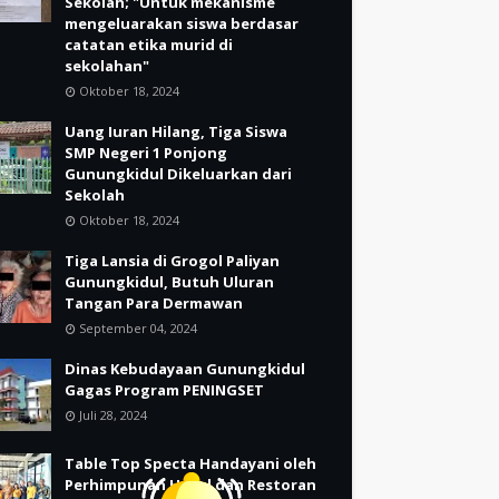
Sekolah; "Untuk mekanisme
mengeluarakan siswa berdasar
catatan etika murid di
sekolahan"
Oktober 18, 2024
Uang Iuran Hilang, Tiga Siswa
SMP Negeri 1 Ponjong
Gunungkidul Dikeluarkan dari
Sekolah
Oktober 18, 2024
Tiga Lansia di Grogol Paliyan
Gunungkidul, Butuh Uluran
Tangan Para Dermawan
September 04, 2024
Dinas Kebudayaan Gunungkidul
Gagas Program PENINGSET
Juli 28, 2024
Table Top Specta Handayani oleh
Perhimpunan Hotel dan Restoran