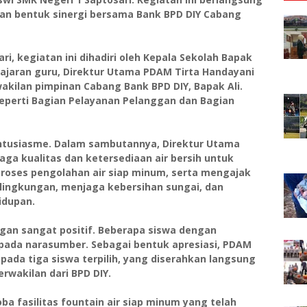
kan bentuk sinergi bersama Bank BPD DIY Cabang
ri, kegiatan ini dihadiri oleh Kepala Sekolah Bapak
a jajaran guru, Direktur Utama PDAM Tirta Handayani
wakilan pimpinan Cabang Bank BPD DIY, Bapak Ali.
eperti Bagian Pelayanan Pelanggan dan Bagian
antusiasme. Dalam sambutannya, Direktur Utama
 kualitas dan ketersediaan air bersih untuk
proses pengolahan air siap minum, serta mengajak
 lingkungan, menjaga kebersihan sungai, dan
idupan.
gan sangat positif. Beberapa siswa dengan
ada narasumber. Sebagai bentuk apresiasi, PDAM
ada tiga siswa terpilih, yang diserahkan langsung
erwakilan dari BPD DIY.
oba fasilitas fountain air siap minum yang telah