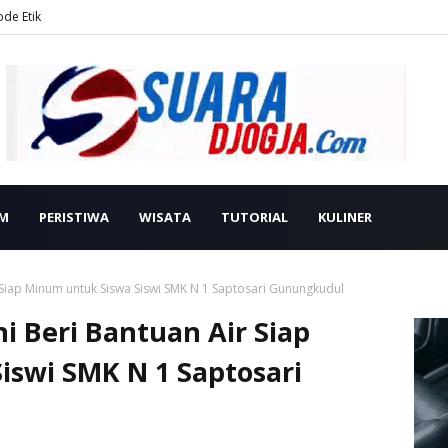
ode Etik
M
PERISTIWA
WISATA
TUTORIAL
KULINER
Siap Minum untuk Siswa Siswi SMK N 1 Saptosari Gunungkudul
 Beri Bantuan Air Siap
iswi SMK N 1 Saptosari