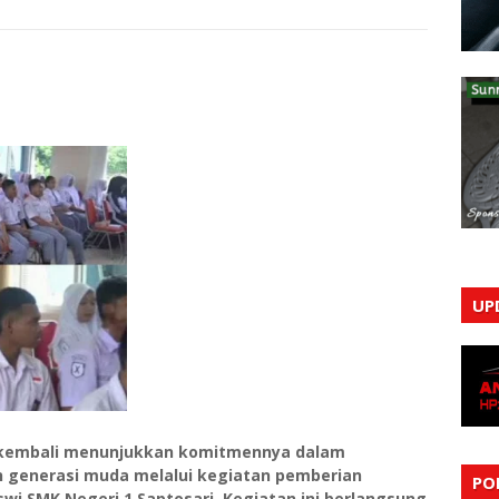
UP
i kembali menunjukkan komitmennya dalam
generasi muda melalui kegiatan pemberian
PO
wi SMK Negeri 1 Saptosari. Kegiatan ini berlangsung