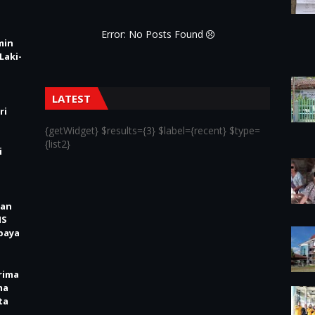
Error: No Posts Found
min
Laki-
LATEST
ri
{getWidget} $results={3} $label={recent} $type=
{list2}
i
kan
IS
baya
rima
ma
ta