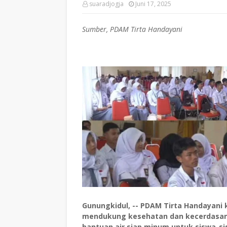
suaradjogja
Juni 17, 2025
Sumber, PDAM Tirta Handayani
Gunungkidul, -- PDAM Tirta Handayan
mendukung kesehatan dan kecerdasan 
bantuan air siap minum untuk siswa-sis