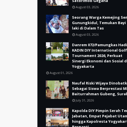
Satbrimob Gegana
August 03, 2026
Seorang Warga Kemejing Se
Gunungkidul, Temukan Bayi 
laki di Dalam Tas
August 03, 2026
Danrem 072/Pamungkas Hadi
KADIN DIY International Golf
Tournament 2026, Perkuat
Sinergi Ekonomi dan Sosial d
Yogyakarta
August 01, 2026
Naufal Riski Wijaya Dinobat
Sebagai Siswa Berprestasi M
Baiturrahman Gubeng, Sura
July 31, 2026
Kapolda DIY Pimpin Serah Te
Jabatan, Empat Pejabat Uta
hingga Kapolresta Yogyakar
Berganti