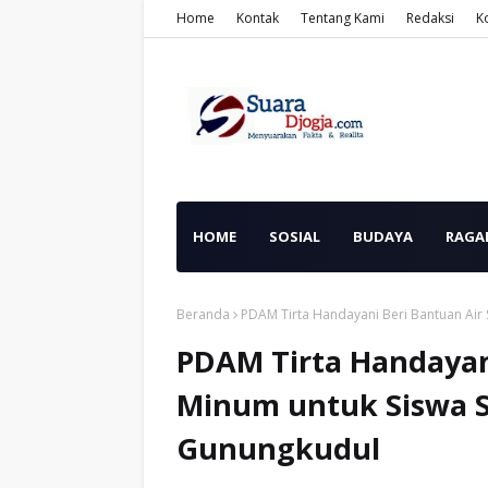
Home
Kontak
Tentang Kami
Redaksi
K
HOME
SOSIAL
BUDAYA
RAGA
Beranda
PDAM Tirta Handayani Beri Bantuan Air 
PDAM Tirta Handayani
Minum untuk Siswa S
Gunungkudul