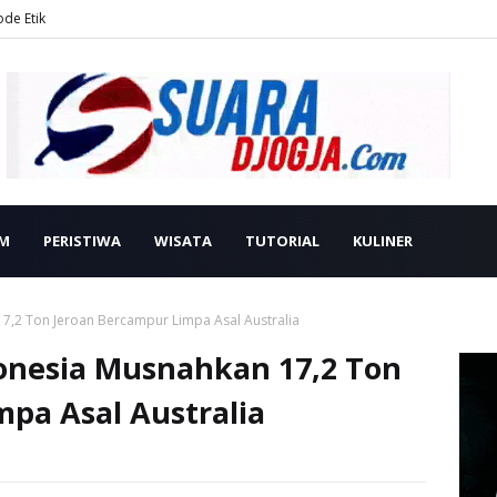
ode Etik
M
PERISTIWA
WISATA
TUTORIAL
KULINER
7,2 Ton Jeroan Bercampur Limpa Asal Australia
onesia Musnahkan 17,2 Ton
pa Asal Australia