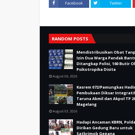
Facebook
Twitter
RANDOM POSTS
Mendistribusikan Obat Tan
Izin Dua Warga Pandak Bant
Ditangkap Polisi, 160 Butir 
Psikotropika Disita
August 06, 2026
Kasrem 072/Pamungkas Hadir
Pembukaan Diksar Integrati
Taruna Akmil dan Akpol TP 20
Magelang
August 03, 2026
Hadapi Ancaman KBRN, Polda
Dirikan Gedung Baru untuk
Satbrimob Gegana