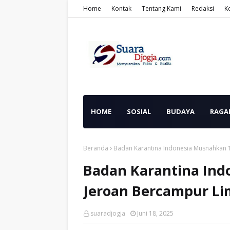
Home
Kontak
Tentang Kami
Redaksi
K
HOME
SOSIAL
BUDAYA
RAGA
Beranda
Badan Karantina Indonesia Musnahkan 1
Badan Karantina Ind
Jeroan Bercampur Lim
suaradjogja
Juni 18, 2025