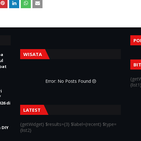
PO
WISATA
pa
ul
BI
Obat
{getW
Error: No Posts Found
{list1
i
f
26 di
LATEST
{getWidget} $results={3} $label={recent} $type=
 DIY
{list2}