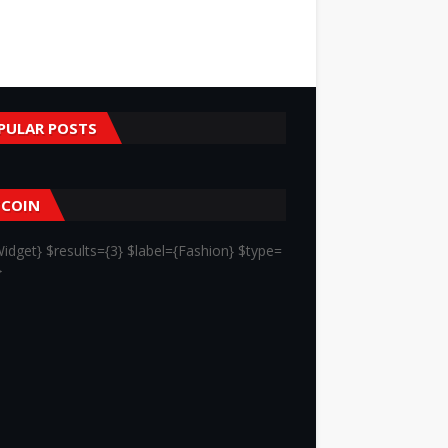
PULAR POSTS
TCOIN
idget} $results={3} $label={Fashion} $type=
}