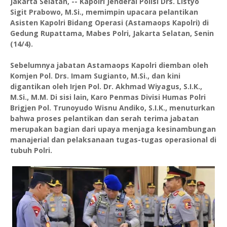
Jakarta Selatan, -- Kapolri Jenderal Polisi Drs. Listyo
Sigit Prabowo, M.Si., memimpin upacara pelantikan
Asisten Kapolri Bidang Operasi (Astamaops Kapolri) di
Gedung Rupattama, Mabes Polri, Jakarta Selatan, Senin
(14/4).
Sebelumnya jabatan Astamaops Kapolri diemban oleh
Komjen Pol. Drs. Imam Sugianto, M.Si., dan kini
digantikan oleh Irjen Pol. Dr. Akhmad Wiyagus, S.I.K.,
M.Si., M.M. Di sisi lain, Karo Penmas Divisi Humas Polri
Brigjen Pol. Trunoyudo Wisnu Andiko, S.I.K., menuturkan
bahwa proses pelantikan dan serah terima jabatan
merupakan bagian dari upaya menjaga kesinambungan
manajerial dan pelaksanaan tugas-tugas operasional di
tubuh Polri.