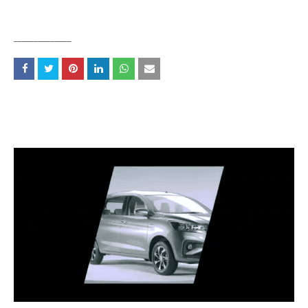
______________