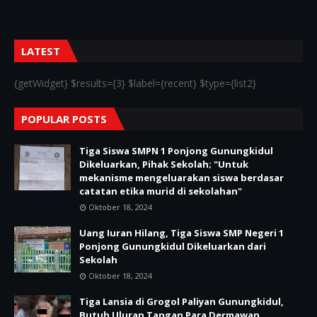
LATEST
{getWidget} $results={3} $label={recent} $type={list2}
POPULAR POSTS
Tiga Siswa SMPN 1 Ponjong Gunungkidul
Dikeluarkan, Pihak Sekolah; "Untuk
mekanisme mengeluarakan siswa berdasar
catatan etika murid di sekolahan"
Oktober 18, 2024
Uang Iuran Hilang, Tiga Siswa SMP Negeri 1
Ponjong Gunungkidul Dikeluarkan dari
Sekolah
Oktober 18, 2024
Tiga Lansia di Grogol Paliyan Gunungkidul,
Butuh Uluran Tangan Para Dermawan