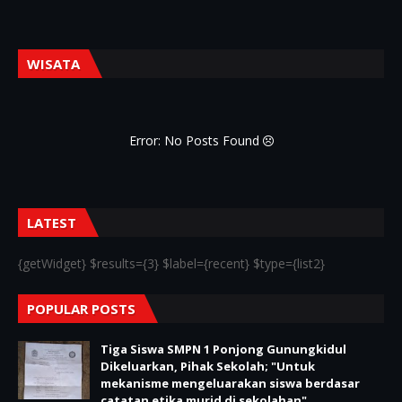
WISATA
Error: No Posts Found
LATEST
{getWidget} $results={3} $label={recent} $type={list2}
POPULAR POSTS
Tiga Siswa SMPN 1 Ponjong Gunungkidul
Dikeluarkan, Pihak Sekolah; "Untuk
mekanisme mengeluarakan siswa berdasar
catatan etika murid di sekolahan"