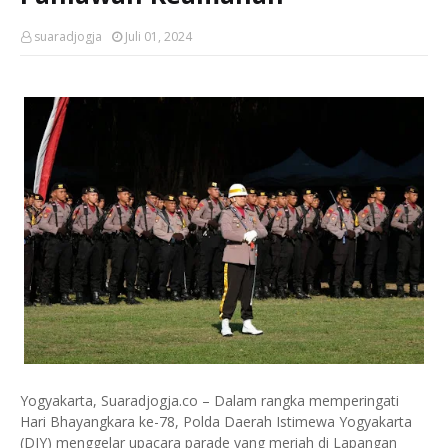
suaradjogja
Juli 01, 2024
Yogyakarta, Suaradjogja.co – Dalam rangka memperingati
Hari Bhayangkara ke-78, Polda Daerah Istimewa Yogyakarta
(DIY) menggelar upacara parade yang meriah di Lapangan