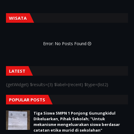
WISATA
Error: No Posts Found
LATEST
{getWidget} $results={3} $label={recent} $type={list2}
POPULAR POSTS
Tiga Siswa SMPN 1 Ponjong Gunungkidul
Dikeluarkan, Pihak Sekolah; "Untuk
mekanisme mengeluarakan siswa berdasar
catatan etika murid di sekolahan"