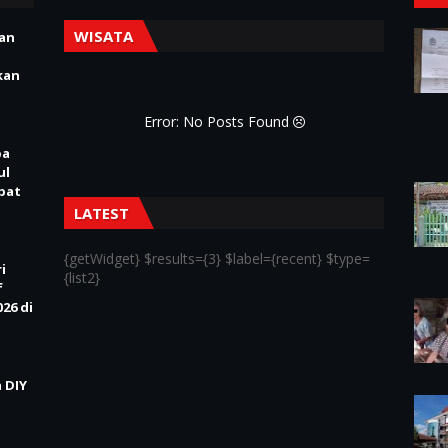
WISATA
ian
kan
Error: No Posts Found
pa
ul
Obat
LATEST
{getWidget} $results={3} $label={recent} $type=
i
{list2}
f
26 di
 DIY