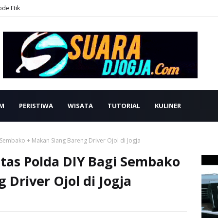
ode Etik
M
PERISTIWA
WISATA
TUTORIAL
KULINER
 Sembako + Makan Siang Bareng Driver Ojol di Jogja
ntas Polda DIY Bagi Sembako
Driver Ojol di Jogja