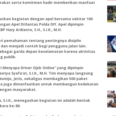
yarakat serta komitmen hadir memberikan manfaat
njutkan kegiatan dengan apel bersama sekitar 100
pangan Apel Ditlantas Polda DIY. Apel dipimpin
 Hary Ardianto, S.H., S.I.K., M.H.
eri pemahaman tentang pentingnya disiplin
, dan menjadi contoh bagi pengguna jalan lain.
 sebagai garda depan keselamatan karena aktivitas
g publik.
i Menyapa Driver Ojek Online” yang dipimpin
setya Syafa’at, S.I.K., M.H. Tim menyapa langsung
 Bumijo, Jetis, sekaligus membagikan 500 paket
a juga dimanfaatkan untuk membangun kedekatan
 dengan masyarakat.
, S.I.K., menegaskan kegiatan ini adalah bentuk
kara ke-80.