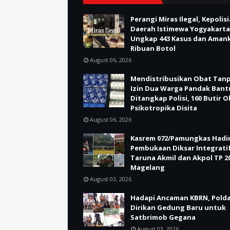
Perangi Miras Ilegal, Kepolis
Daerah Istimewa Yogyakarta
Ungkap 443 Kasus dan Aman
Ribuan Botol
August 06, 2026
Mendistribusikan Obat Tan
Izin Dua Warga Pandak Bant
Ditangkap Polisi, 160 Butir 
Psikotropika Disita
August 06, 2026
Kasrem 072/Pamungkas Hadir
Pembukaan Diksar Integrati
Taruna Akmil dan Akpol TP 20
Magelang
August 03, 2026
Hadapi Ancaman KBRN, Polda
Dirikan Gedung Baru untuk
Satbrimob Gegana
August 03, 2026