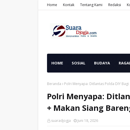
Home
Kontak
Tentang Kami
Redaksi
K
HOME
SOSIAL
BUDAYA
RAGA
Beranda
Polri Menyapa: Ditlantas Polda DIY Bagi
Polri Menyapa: Ditla
+ Makan Siang Bareng 
suaradjogja
Juni 18, 2026