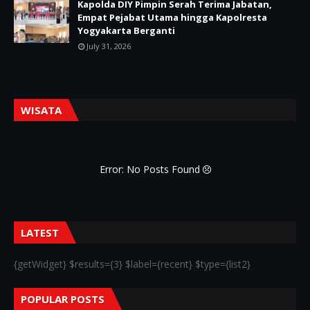
Kapolda DIY Pimpin Serah Terima Jabatan,
Empat Pejabat Utama hingga Kapolresta
Yogyakarta Berganti
July 31, 2026
WISATA
Error: No Posts Found
LATEST
{getWidget} $results={3} $label={recent} $type={list2}
POPULAR POSTS