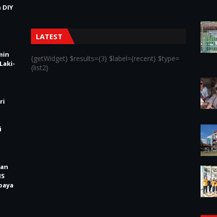
 DIY
LATEST
min
{getWidget} $results={3} $label={recent} $type=
Laki-
{list2}
ri
i
kan
IS
baya