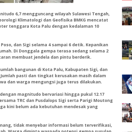
itudo 6,7 mengguncang wilayah Sulawesi Tengah,
teorologi Klimatologi dan Geofisika BMKG mencatat
meter tenggara Kota Palu dengan kedalaman 10
Poso, dan Sigi selama 4 sampai 6 detik. Kepanikan
umah. Di Donggala gempa terasa sedang selama 2
taran membuat jendela dan pintu berderik.
mlah bangunan di Kota Palu, Kabupaten Sigi, dan
Jumlah pasti dan tingkat kerusakan masih dalam
iwa dan warga mengungsi juga terus dilakukan.
dengan magnitudo bervariasi hingga pukul 12.17
ersama TRC dan Pusdalops Sigi serta Parigi Moutong
ga kini belum ada kebutuhan mendesak yang
ng, tidak menyebar informasi belum terverifikasi,
rah. Warga diminta waspada potensi gempa susulan,