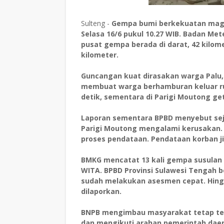
Sulteng -
Gempa bumi berkekuatan magn
Selasa 16/6 pukul 10.27 WIB. Badan Me
pusat gempa berada di darat, 42 kilo
kilometer.
Guncangan kuat dirasakan warga Palu, 
membuat warga berhamburan keluar r
detik, sementara di Parigi Moutong ge
Laporan sementara BPBD menyebut seju
Parigi Moutong mengalami kerusakan. 
proses pendataan. Pendataan korban j
BMKG mencatat 13 kali gempa susulan 
WITA. BPBD Provinsi Sulawesi Tengah b
sudah melakukan asesmen cepat. Hing
dilaporkan.
BNPB mengimbau masyarakat tetap tena
dan mengikuti arahan pemerintah dae