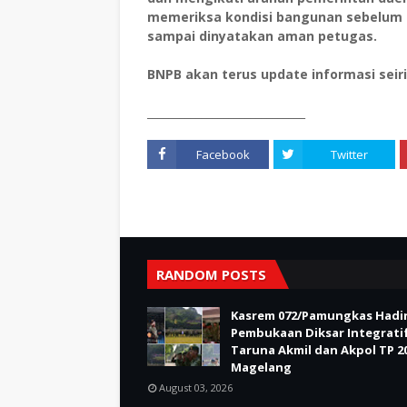
memeriksa kondisi bangunan sebelum 
sampai dinyatakan aman petugas.
BNPB akan terus update informasi seir
_____________________________
Facebook
Twitter
RANDOM POSTS
Kasrem 072/Pamungkas Hadir
Pembukaan Diksar Integrati
Taruna Akmil dan Akpol TP 20
Magelang
August 03, 2026