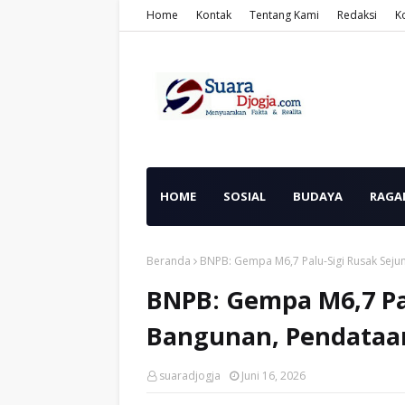
Home
Kontak
Tentang Kami
Redaksi
K
HOME
SOSIAL
BUDAYA
RAGA
Beranda
BNPB: Gempa M6,7 Palu-Sigi Rusak Sej
BNPB: Gempa M6,7 Pa
Bangunan, Pendataa
suaradjogja
Juni 16, 2026