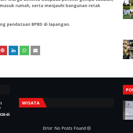
masuk rumah, serta menjauhi bangunan retak
ing pendataan BPBD di lapangan.
PO
WISATA
i
f
26 di
Error: No Posts Found