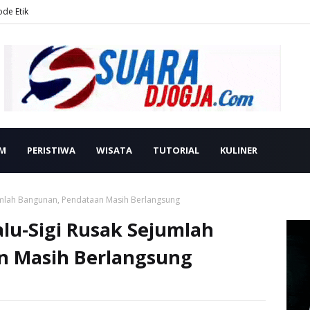
ode Etik
M
PERISTIWA
WISATA
TUTORIAL
KULINER
umlah Bangunan, Pendataan Masih Berlangsung
lu-Sigi Rusak Sejumlah
n Masih Berlangsung