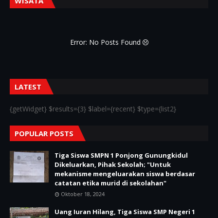
WISATA
Error: No Posts Found
LATEST
{getWidget} $results={3} $label={recent} $type={list2}
POPULAR POSTS
Tiga Siswa SMPN 1 Ponjong Gunungkidul
Dikeluarkan, Pihak Sekolah; "Untuk
mekanisme mengeluarakan siswa berdasar
catatan etika murid di sekolahan"
Oktober 18, 2024
Uang Iuran Hilang, Tiga Siswa SMP Negeri 1