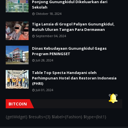
Ponjong Gunungkidul Dikeluarkan dari
Sekolah
Oktober 18, 2024
Tiga Lansia di Grogol Paliyan Gunungkidul,
Butuh Uluran Tangan Para Dermawan
September 04, 2024
Dinas Kebudayaan Gunungkidul Gagas
Program PENINGSET
Juli 28, 2024
Table Top Specta Handayani oleh
Perhimpunan Hotel dan Restoran Indonesia
(PHRI)
Juli 01, 2024
BITCOIN
{getWidget} $results={3} $label={Fashion} $type={list1}