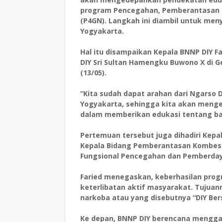
program Pencegahan, Pemberantasan P
(P4GN). Langkah ini diambil untuk men
Yogyakarta.
Hal itu disampaikan Kepala BNNP DIY F
DIY Sri Sultan Hamengku Buwono X di G
(13/05).
“Kita sudah dapat arahan dari Ngarso
Yogyakarta, sehingga kita akan menge
dalam memberikan edukasi tentang bah
Pertemuan tersebut juga dihadiri Kepa
Kepala Bidang Pemberantasan Kombes P
Fungsional Pencegahan dan Pemberda
Faried menegaskan, keberhasilan prog
keterlibatan aktif masyarakat. Tujuan
narkoba atau yang disebutnya “DIY Bers
Ke depan, BNNP DIY berencana menggan