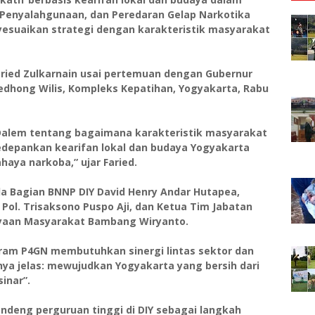
enyalahgunaan, dan Peredaran Gelap Narkotika
yesuaikan strategi dengan karakteristik masyarakat
aried Zulkarnain usai pertemuan dengan Gubernur
edhong Wilis, Kompleks Kepatihan, Yogyakarta, Rabu
 Dalem tentang bagaimana karakteristik masyarakat
depankan kearifan lokal dan budaya Yogyakarta
aya narkoba,” ujar Faried.
la Bagian BNNP DIY David Henry Andar Hutapea,
ol. Trisaksono Puspo Aji, dan Ketua Tim Jabatan
yaan Masyarakat Bambang Wiryanto.
ram P4GN membutuhkan sinergi lintas sektor dan
nya jelas: mewujudkan Yogyakarta yang bersih dari
inar”.
deng perguruan tinggi di DIY sebagai langkah