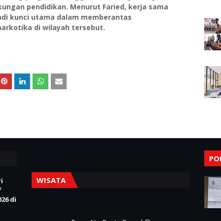
kungan pendidikan. Menurut Faried, kerja sama
di kunci utama dalam memberantas
rkotika di wilayah tersebut.
PO
WISATA
i
f
26 di