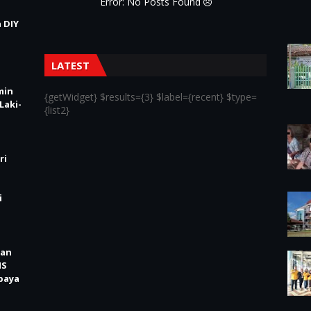
Error: No Posts Found
 DIY
LATEST
min
{getWidget} $results={3} $label={recent} $type=
Laki-
{list2}
ri
i
kan
IS
baya