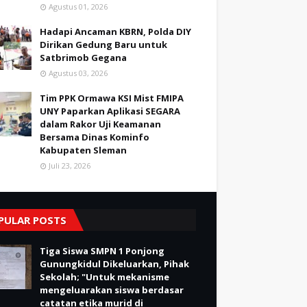
Agustus 01, 2026
Hadapi Ancaman KBRN, Polda DIY
Dirikan Gedung Baru untuk
Satbrimob Gegana
Agustus 03, 2026
Tim PPK Ormawa KSI Mist FMIPA
UNY Paparkan Aplikasi SEGARA
dalam Rakor Uji Keamanan
Bersama Dinas Kominfo
Kabupaten Sleman
Juli 23, 2026
PULAR POSTS
Tiga Siswa SMPN 1 Ponjong
Gunungkidul Dikeluarkan, Pihak
Sekolah; "Untuk mekanisme
mengeluarakan siswa berdasar
catatan etika murid di