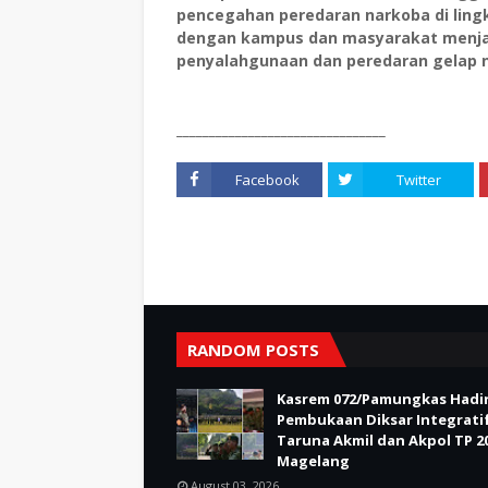
pencegahan peredaran narkoba di ling
dengan kampus dan masyarakat menja
penyalahgunaan dan peredaran gelap na
________________________________
Facebook
Twitter
RANDOM POSTS
Kasrem 072/Pamungkas Hadir
Pembukaan Diksar Integrati
Taruna Akmil dan Akpol TP 20
Magelang
August 03, 2026