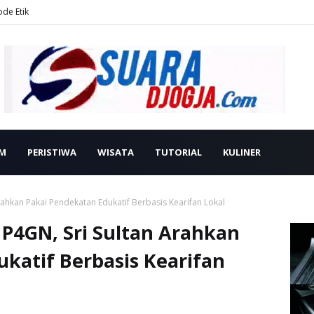
ode Etik
M
PERISTIWA
WISATA
TUTORIAL
KULINER
ahkan Pakai Pendekatan Edukatif Berbasis Kearifan Lokal
P4GN, Sri Sultan Arahkan
katif Berbasis Kearifan