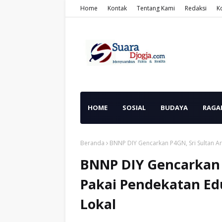
Home
Kontak
Tentang Kami
Redaksi
K
HOME
SOSIAL
BUDAYA
RAGA
Beranda
BNNP DIY Gencarkan P4GN, Sri Sultan Ar
BNNP DIY Gencarkan 
Pakai Pendekatan Edu
Lokal