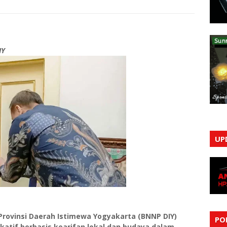
IY
UP
Provinsi Daerah Istimewa Yogyakarta (BNNP DIY)
PO
tif berbasis kearifan lokal dan budaya dalam