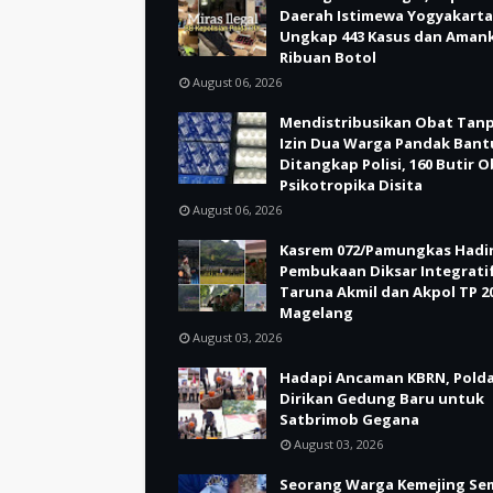
Daerah Istimewa Yogyakarta
Ungkap 443 Kasus dan Aman
Ribuan Botol
August 06, 2026
Mendistribusikan Obat Tan
Izin Dua Warga Pandak Bant
Ditangkap Polisi, 160 Butir 
Psikotropika Disita
August 06, 2026
Kasrem 072/Pamungkas Hadir
Pembukaan Diksar Integrati
Taruna Akmil dan Akpol TP 20
Magelang
August 03, 2026
Hadapi Ancaman KBRN, Polda
Dirikan Gedung Baru untuk
Satbrimob Gegana
August 03, 2026
Seorang Warga Kemejing Se