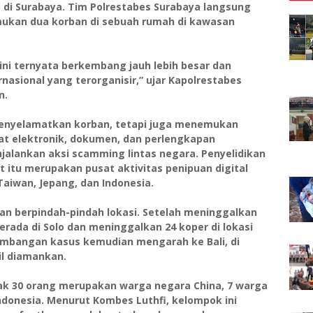
 di Surabaya. Tim Polrestabes Surabaya langsung
ukan dua korban di sebuah rumah di kawasan
ini ternyata berkembang jauh lebih besar dan
asional yang terorganisir,” ujar Kapolrestabes
n.
a menyelamatkan korban, tetapi juga menemukan
at elektronik, dokumen, dan perlengkapan
jalankan aksi scamming lintas negara. Penyelidikan
itu merupakan pusat aktivitas penipuan digital
aiwan, Jepang, dan Indonesia.
dan berpindah-pindah lokasi. Setelah meninggalkan
rada di Solo dan meninggalkan 24 koper di lokasi
embangan kasus kemudian mengarah ke Bali, di
il diamankan.
yak 30 orang merupakan warga negara China, 7 warga
ndonesia. Menurut Kombes Luthfi, kelompok ini