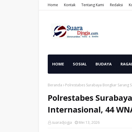
Home
Kontak
Tentang Kami
Redaksi
K
HOME
SOSIAL
BUDAYA
RAGA
Beranda
Polrestabes Surabaya Bongkar Sarang 
Polrestabes Surabay
Internasional, 44 W
suaradjogja
Mei 13, 2026