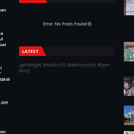
kan
Error: No Posts Found
pa
ul
Obat
LATEST
{getWidget} $results={3} $label={recent} $type=
i
{list2}
f
26 di
 DIY
min