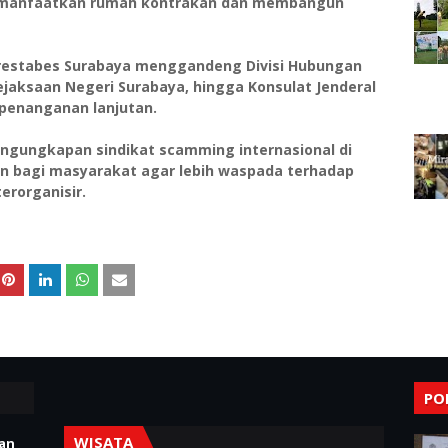
memanfaatkan rumah kontrakan dan membangun
lrestabes Surabaya menggandeng Divisi Hubungan
, Kejaksaan Negeri Surabaya, hingga Konsulat Jenderal
 penanganan lanjutan.
ngungkapan sindikat scamming internasional di
an bagi masyarakat agar lebih waspada terhadap
erorganisir.
PO
WISATA
ian