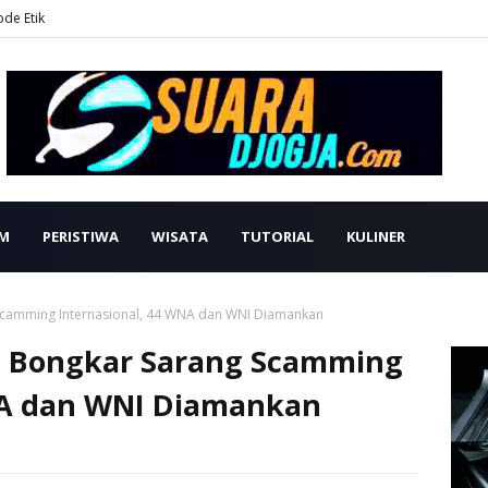
ode Etik
M
PERISTIWA
WISATA
TUTORIAL
KULINER
Scamming Internasional, 44 WNA dan WNI Diamankan
a Bongkar Sarang Scamming
NA dan WNI Diamankan