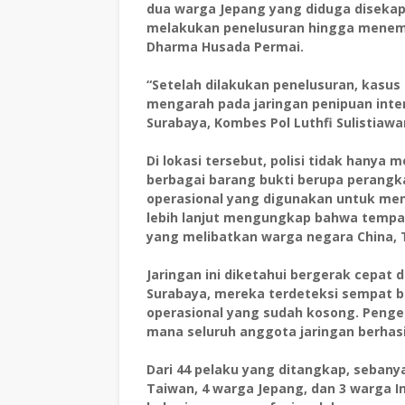
dua warga Jepang yang diduga disekap
melakukan penelusuran hingga menem
Dharma Husada Permai.
“Setelah dilakukan penelusuran, kasus 
mengarah pada jaringan penipuan intern
Surabaya, Kombes Pol Luthfi Sulistiawa
Di lokasi tersebut, polisi tidak hany
berbagai barang bukti berupa perangk
operasional yang digunakan untuk men
lebih lanjut mengungkap bahwa tempat 
yang melibatkan warga negara China, T
Jaringan ini diketahui bergerak cepat 
Surabaya, mereka terdeteksi sempat be
operasional yang sudah kosong. Peng
mana seluruh anggota jaringan berhas
Dari 44 pelaku yang ditangkap, seban
Taiwan, 4 warga Jepang, dan 3 warga I