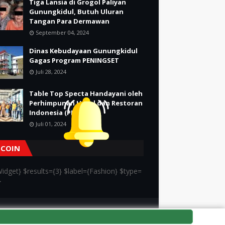
Tiga Lansia di Grogol Paliyan
Gunungkidul, Butuh Uluran
Tangan Para Dermawan
September 04, 2024
Dinas Kebudayaan Gunungkidul
Gagas Program PENINGSET
Juli 28, 2024
Table Top Specta Handayani oleh
Perhimpunan Hotel dan Restoran
Indonesia (PHRI)
Juli 01, 2024
TCOIN
idget} $results={3} $label={Fashion} $type=
}
Kontak
Tentang kami
Redaksi
Kode Etik