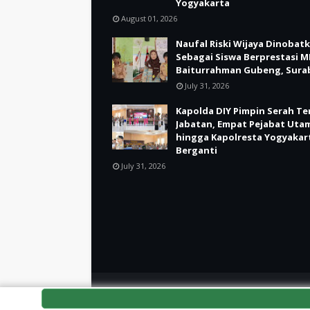
Yogyakarta
August 01, 2026
Naufal Riski Wijaya Dinobat
Sebagai Siswa Berprestasi M
Baiturrahman Gubeng, Sura
July 31, 2026
Kapolda DIY Pimpin Serah Te
Jabatan, Empat Pejabat Uta
hingga Kapolresta Yogyakar
Berganti
July 31, 2026
Crafted with
by
TemplatesYard