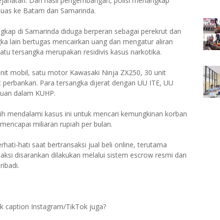
jahatan. Dari hasil pengembangan, polisi menangkap
meluas ke Batam dan Samarinda.
angkap di Samarinda diduga berperan sebagai perekrut dan
ka lain bertugas mencairkan uang dan mengatur aliran
tu tersangka merupakan residivis kasus narkotika.
nit mobil, satu motor Kawasaki Ninja ZX250, 30 unit
ut perbankan. Para tersangka dijerat dengan UU ITE, UU
ipuan dalam KUHP.
 mendalami kasus ini untuk mencari kemungkinan korban
 mencapai miliaran rupiah per bulan.
ati-hati saat bertransaksi jual beli online, terutama
saksi disarankan dilakukan melalui sistem escrow resmi dan
ibadi.
tuk caption Instagram/TikTok juga?