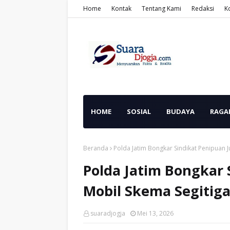
Home
Kontak
Tentang Kami
Redaksi
K
HOME
SOSIAL
BUDAYA
RAGA
Beranda
Polda Jatim Bongkar Sindikat Penipuan J
Polda Jatim Bongkar 
Mobil Skema Segitiga
suaradjogja
Mei 13, 2026