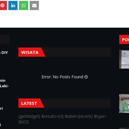
PO
WISATA
 DIY
Error: No Posts Found
min
Laki-
LATEST
ri
{getWidget} $results={3} $label={recent} $type=
{list2}
i