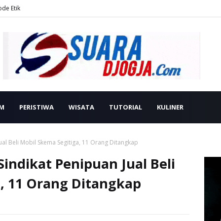
ode Etik
M
PERISTIWA
WISATA
TUTORIAL
KULINER
ual Beli Mobil Skema Segitiga, 11 Orang Ditangkap
Sindikat Penipuan Jual Beli
, 11 Orang Ditangkap