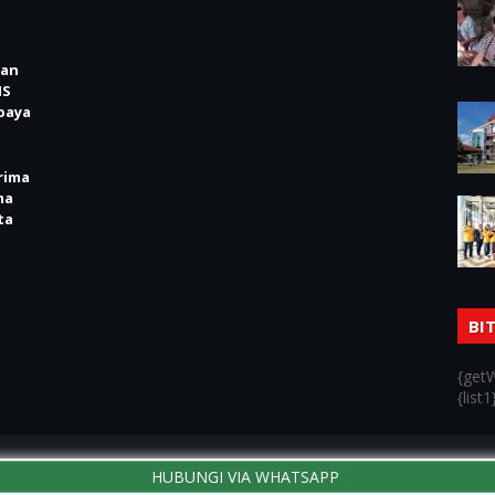
kan
IS
baya
rima
ma
ta
BI
{getW
{list1
Home
HUBUNGI VIA WHATSAPP