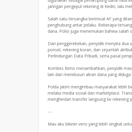
digunakan sebagai penampung dana hasil ke
jaringan pengepul rekening di Kediri, lalu 
Salah satu tersangka berinisial AF yang dit
penghubung antar pelaku. Beberapa tersang
dana. Polisi juga menemukan bahwa salah sa
Dari penggerebekan, penyidik menyita dua u
ponsel, rekening koran, dan sejumlah atrib
Perlindungan Data Pribadi, serta pasal pen
Kombes Bimo menambahkan, penyidik masih
lain dan menelusuri aliran dana yang diduga
Polda Jatim mengimbau masyarakat lebih berh
melalui media sosial dan marketplace. Tran
menghindari transfer langsung ke rekening pr
---
Mau aku bikinin versi yang lebih singkat un