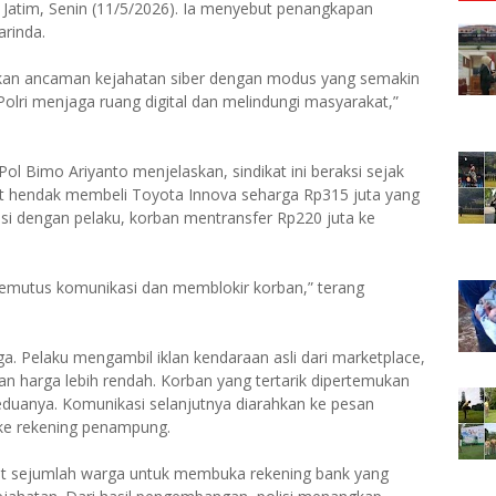
Jatim, Senin (11/5/2026). Ia menyebut penangkapan
arinda.
lkan ancaman kejahatan siber dengan modus yang semakin
Polri menjaga ruang digital dan melindungi masyarakat,”
ol Bimo Ariyanto menjelaskan, sindikat ini beraksi sejak
aat hendak membeli Toyota Innova seharga Rp315 juta yang
asi dengan pelaku, korban mentransfer Rp220 juta ke
 memutus komunikasi dan memblokir korban,” terang
. Pelaku mengambil iklan kendaraan asli dari marketplace,
an harga lebih rendah. Korban yang tertarik dipertemukan
eduanya. Komunikasi selanjutnya diarahkan ke pesan
 ke rekening penampung.
krut sejumlah warga untuk membuka rekening bank yang