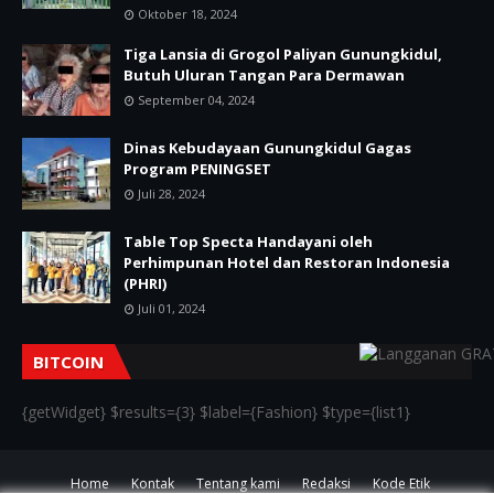
Oktober 18, 2024
Tiga Lansia di Grogol Paliyan Gunungkidul,
Butuh Uluran Tangan Para Dermawan
September 04, 2024
Dinas Kebudayaan Gunungkidul Gagas
Program PENINGSET
Juli 28, 2024
Table Top Specta Handayani oleh
Perhimpunan Hotel dan Restoran Indonesia
(PHRI)
Juli 01, 2024
BITCOIN
{getWidget} $results={3} $label={Fashion} $type={list1}
Home
Kontak
Tentang kami
Redaksi
Kode Etik