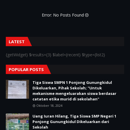
Error: No Posts Found
LATEST
{getWidget} $results={3} $label={recent} $type={list2}
POPULAR POSTS
Tiga Siswa SMPN 1 Ponjong Gunungkidul
Dikeluarkan, Pihak Sekolah; "Untuk
mekanisme mengeluarakan siswa berdasar
catatan etika murid di sekolahan"
Oktober 18, 2024
Uang Iuran Hilang, Tiga Siswa SMP Negeri 1
Ponjong Gunungkidul Dikeluarkan dari
Sekolah