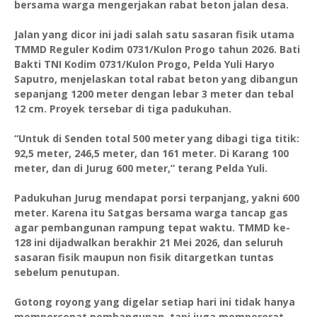
bersama warga mengerjakan rabat beton jalan desa.
Jalan yang dicor ini jadi salah satu sasaran fisik utama
TMMD Reguler Kodim 0731/Kulon Progo tahun 2026. Bati
Bakti TNI Kodim 0731/Kulon Progo, Pelda Yuli Haryo
Saputro, menjelaskan total rabat beton yang dibangun
sepanjang 1200 meter dengan lebar 3 meter dan tebal
12 cm. Proyek tersebar di tiga padukuhan.
“Untuk di Senden total 500 meter yang dibagi tiga titik:
92,5 meter, 246,5 meter, dan 161 meter. Di Karang 100
meter, dan di Jurug 600 meter,” terang Pelda Yuli.
Padukuhan Jurug mendapat porsi terpanjang, yakni 600
meter. Karena itu Satgas bersama warga tancap gas
agar pembangunan rampung tepat waktu. TMMD ke-
128 ini dijadwalkan berakhir 21 Mei 2026, dan seluruh
sasaran fisik maupun non fisik ditargetkan tuntas
sebelum penutupan.
Gotong royong yang digelar setiap hari ini tidak hanya
mempercepat pembangunan, tapi juga mempererat