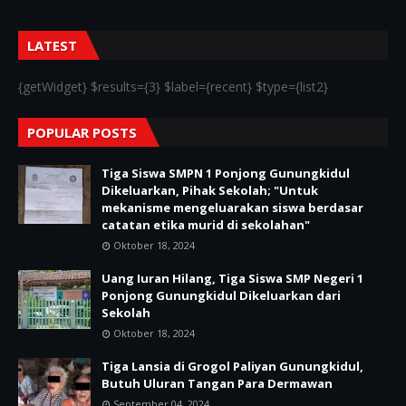
LATEST
{getWidget} $results={3} $label={recent} $type={list2}
POPULAR POSTS
Tiga Siswa SMPN 1 Ponjong Gunungkidul
Dikeluarkan, Pihak Sekolah; "Untuk
mekanisme mengeluarakan siswa berdasar
catatan etika murid di sekolahan"
Oktober 18, 2024
Uang Iuran Hilang, Tiga Siswa SMP Negeri 1
Ponjong Gunungkidul Dikeluarkan dari
Sekolah
Oktober 18, 2024
Tiga Lansia di Grogol Paliyan Gunungkidul,
Butuh Uluran Tangan Para Dermawan
September 04, 2024