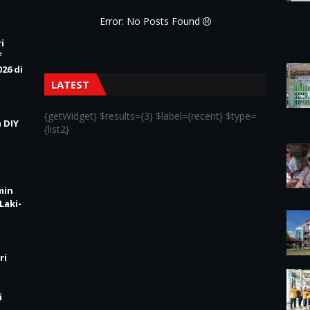
Error: No Posts Found
i
f
26 di
LATEST
{getWidget} $results={3} $label={recent} $type=
 DIY
{list2}
min
Laki-
ri
i