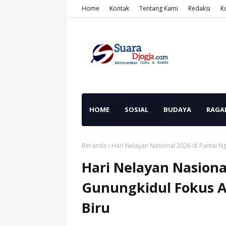
Home
Kontak
Tentang Kami
Redaksi
K
HOME
SOSIAL
BUDAYA
RAGA
Beranda
Hari Nelayan Nasional 2026 di Pantai N
Hari Nelayan Nasiona
Gunungkidul Fokus A
Biru