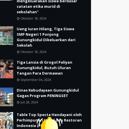
mengeluarakan siswa berdasar
catatan etika murid di
sekolahan"
Oktober 18, 2024
Uang Iuran Hilang, Tiga Siswa
SMP Negeri 1 Ponjong
Gunungkidul Dikeluarkan dari
Sekolah
Oktober 18, 2024
Tiga Lansia di Grogol Paliyan
Gunungkidul, Butuh Uluran
Tangan Para Dermawan
September 04, 2024
Dinas Kebudayaan Gunungkidul
Gagas Program PENINGSET
Juli 28, 2024
Table Top Specta Handayani oleh
Perhimpunan Hotel dan Restoran
Indonesia (PHRI)