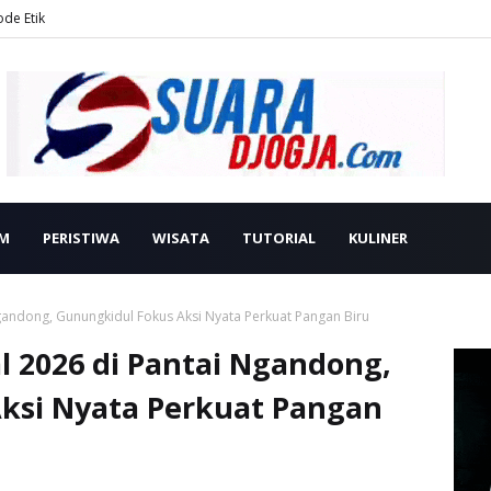
ode Etik
M
PERISTIWA
WISATA
TUTORIAL
KULINER
gandong, Gunungkidul Fokus Aksi Nyata Perkuat Pangan Biru
l 2026 di Pantai Ngandong,
ksi Nyata Perkuat Pangan