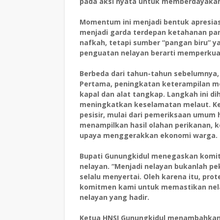
pada aksi nyata untuk memberdayakan
Momentum ini menjadi bentuk apresiasi
menjadi garda terdepan ketahanan pan
nafkah, tetapi sumber “pangan biru” y
penguatan nelayan berarti memperkuat
Berbeda dari tahun-tahun sebelumnya, p
Pertama, peningkatan keterampilan me
kapal dan alat tangkap. Langkah ini d
meningkatkan keselamatan melaut. Ke
pesisir, mulai dari pemeriksaan umum h
menampilkan hasil olahan perikanan, k
upaya menggerakkan ekonomi warga.
Bupati Gunungkidul menegaskan komit
nelayan. “Menjadi nelayan bukanlah pe
selalu menyertai. Oleh karena itu, pr
komitmen kami untuk memastikan nelay
nelayan yang hadir.
Ketua HNSI Gunungkidul menambahkan, 