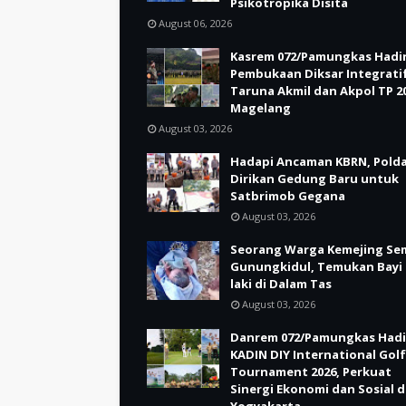
Psikotropika Disita
August 06, 2026
Kasrem 072/Pamungkas Hadir
Pembukaan Diksar Integrati
Taruna Akmil dan Akpol TP 20
Magelang
August 03, 2026
Hadapi Ancaman KBRN, Polda
Dirikan Gedung Baru untuk
Satbrimob Gegana
August 03, 2026
Seorang Warga Kemejing Se
Gunungkidul, Temukan Bayi 
laki di Dalam Tas
August 03, 2026
Danrem 072/Pamungkas Hadi
KADIN DIY International Golf
Tournament 2026, Perkuat
Sinergi Ekonomi dan Sosial d
Yogyakarta