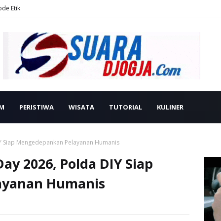
ode Etik
M
PERISTIWA
WISATA
TUTORIAL
KULINER
IY Siap Mengedepankan Pelayanan Humanis
ay 2026, Polda DIY Siap
ayanan Humanis