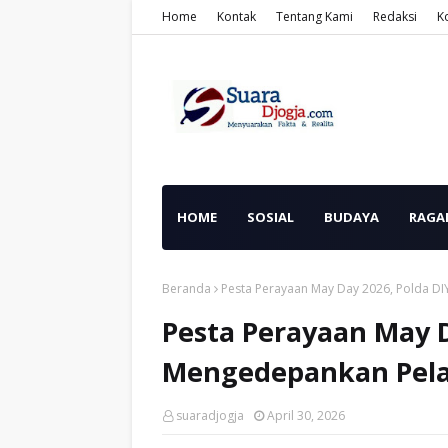
Home
Kontak
Tentang Kami
Redaksi
K
HOME
SOSIAL
BUDAYA
RAGA
Beranda
Pesta Perayaan May Day 2026, Polda D
Pesta Perayaan May D
Mengedepankan Pel
suaradjogja
April 30, 2026