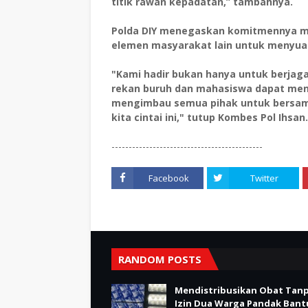
titik rawan kepadatan,” tambahnya.
Polda DIY menegaskan komitmennya me
elemen masyarakat lain untuk menyua
"Kami hadir bukan hanya untuk berjag
rekan buruh dan mahasiswa dapat men
mengimbau semua pihak untuk bersam
kita cintai ini," tutup Kombes Pol Ihsan.
--------------------------------------------
Facebook
Twitter
RANDOM POSTS
Mendistribusikan Obat Tan
Izin Dua Warga Pandak Bant