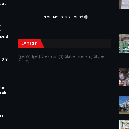
Obat
Error: No Posts Found
i
f
26 di
LATEST
{getWidget} $results={3} $label={recent} $type=
 DIY
{list2}
min
Laki-
ri