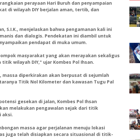
h rangkaian perayaan Hari Buruh dan penyampaian
at di wilayah DIY berjalan aman, tertib, dan
n, S.I.K., menjelaskan bahwa pengamanan kali ini
nis dan dialogis. Pendekatan ini diambil untuk
enyampaikan pendapat di muka umum.
lompok masyarakat yang akan merayakan sekaligus
itik wilayah DIY," ujar Kombes Pol Ihsan.
 massa diperkirakan akan berpusat di sejumlah
ntaranya Titik Nol Kilometer dan kawasan Tugu Pal
otensi gesekan di jalan, Kombes Pol Ihsan
kan melakukan pengawalan sejak dari titik
 aksi.
mbongan massa agar perjalanan menuju lokasi
as juga telah disiapkan secara situasional di titik-