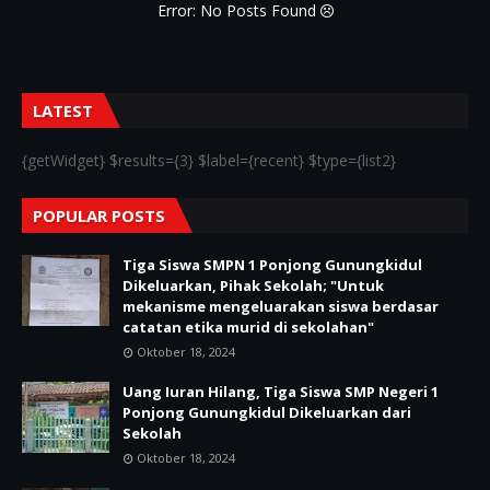
Error: No Posts Found
LATEST
{getWidget} $results={3} $label={recent} $type={list2}
POPULAR POSTS
Tiga Siswa SMPN 1 Ponjong Gunungkidul
Dikeluarkan, Pihak Sekolah; "Untuk
mekanisme mengeluarakan siswa berdasar
catatan etika murid di sekolahan"
Oktober 18, 2024
Uang Iuran Hilang, Tiga Siswa SMP Negeri 1
Ponjong Gunungkidul Dikeluarkan dari
Sekolah
Oktober 18, 2024