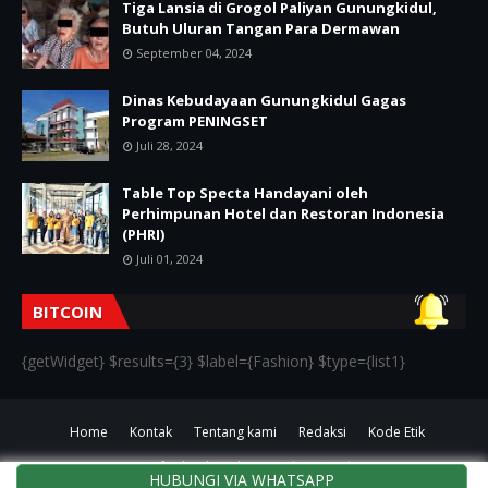
Tiga Lansia di Grogol Paliyan Gunungkidul,
Butuh Uluran Tangan Para Dermawan
September 04, 2024
Dinas Kebudayaan Gunungkidul Gagas
Program PENINGSET
Juli 28, 2024
Table Top Specta Handayani oleh
Perhimpunan Hotel dan Restoran Indonesia
(PHRI)
Juli 01, 2024
BITCOIN
{getWidget} $results={3} $label={Fashion} $type={list1}
Home
Kontak
Tentang kami
Redaksi
Kode Etik
Crafted with
by
TemplatesYard
HUBUNGI VIA WHATSAPP