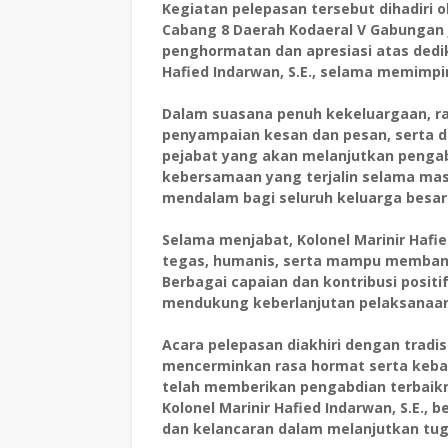
Kegiatan pelepasan tersebut dihadiri ol
Cabang 8 Daerah Kodaeral V Gabungan 
penghormatan dan apresiasi atas dedika
Hafied Indarwan, S.E., selama memimpi
Dalam suasana penuh kekeluargaan, ra
penyampaian kesan dan pesan, serta d
pejabat yang akan melanjutkan penga
kebersamaan yang terjalin selama ma
mendalam bagi seluruh keluarga besar
Selama menjabat, Kolonel Marinir Hafi
tegas, humanis, serta mampu membangun
Berbagai capaian dan kontribusi positi
mendukung keberlanjutan pelaksanaan
Acara pelepasan diakhiri dengan trad
mencerminkan rasa hormat serta keba
telah memberikan pengabdian terbaikn
Kolonel Marinir Hafied Indarwan, S.E., 
dan kelancaran dalam melanjutkan tu