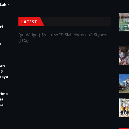
Laki-
LATEST
ri
{getWidget} $results={3} $label={recent} $type=
{list2}
i
kan
IS
baya
rima
ma
ta