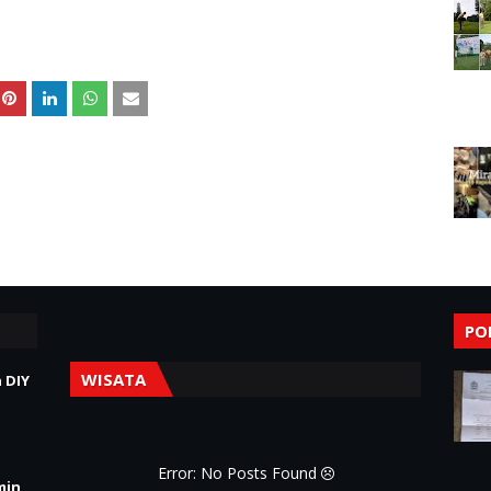
PO
WISATA
 DIY
Error: No Posts Found
min