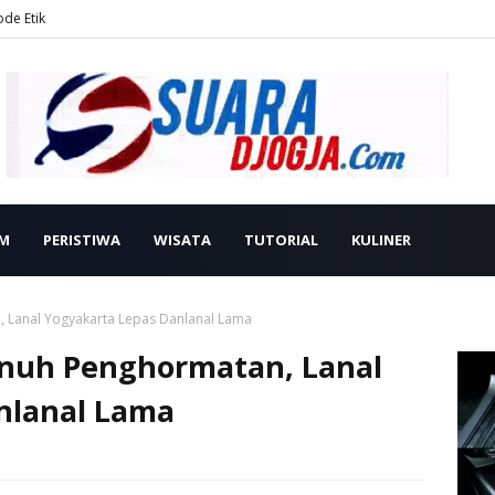
ode Etik
M
PERISTIWA
WISATA
TUTORIAL
KULINER
 Lanal Yogyakarta Lepas Danlanal Lama
nuh Penghormatan, Lanal
nlanal Lama