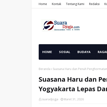
Home
Kontak
Tentang Kami
Redaksi
K
HOME
SOSIAL
BUDAYA
RAGA
Beranda
Suasana Haru dan Penuh Penghormatan,
Suasana Haru dan Pe
Yogyakarta Lepas Da
suaradjogja
Maret 31, 2026