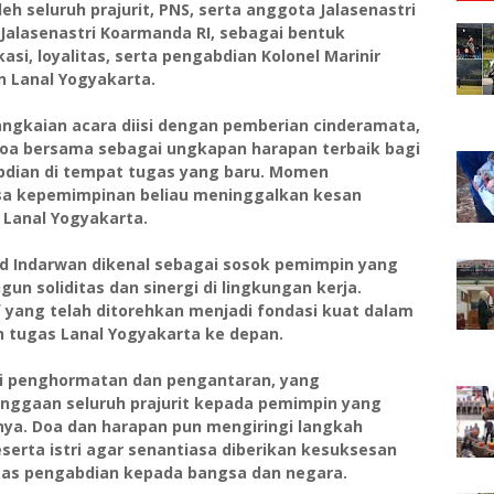
eh seluruh prajurit, PNS, serta anggota Jalasenastri
Jalasenastri Koarmanda RI, sebagai bentuk
si, loyalitas, serta pengabdian Kolonel Marinir
n Lanal Yogyakarta.
ngkaian acara diisi dengan pemberian cinderamata,
oa bersama sebagai ungkapan harapan terbaik bagi
bdian di tempat tugas yang baru. Momen
sa kepemimpinan beliau meninggalkan kesan
 Lanal Yogyakarta.
ed Indarwan dikenal sebagai sosok pemimpin yang
 soliditas dan sinergi di lingkungan kerja.
f yang telah ditorehkan menjadi fondasi kuat dalam
 tugas Lanal Yogyakarta ke depan.
isi penghormatan dan pengantaran, yang
nggaan seluruh prajurit kepada pemimpin yang
ya. Doa dan harapan pun mengiringi langkah
beserta istri agar senantiasa diberikan kesuksesan
gas pengabdian kepada bangsa dan negara.