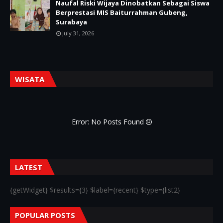
Naufal Riski Wijaya Dinobatkan Sebagai Siswa
Berprestasi MIS Baiturrahman Gubeng,
Surabaya
July 31, 2026
WISATA
Error: No Posts Found
LATEST
{getWidget} $results={3} $label={recent} $type={list2}
POPULAR POSTS