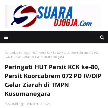
Beranda
Peringati HUT Persit KCK ke-80, Persit Koorcabrem 072 PD
IV/DIP Gelar Ziarah di TMPN Kusumanegara
Peringati HUT Persit KCK ke-80,
Persit Koorcabrem 072 PD IV/DIP
Gelar Ziarah di TMPN
Kusumanegara
suaradjogja
Maret 31, 2026