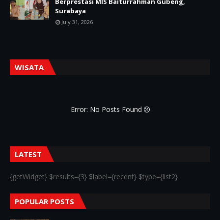
Berprestasi MIS Baiturrahman Gubeng,
Surabaya
July 31, 2026
WISATA
Error: No Posts Found
LATEST
{getWidget} $results={3} $label={recent} $type={list2}
POPULAR POSTS