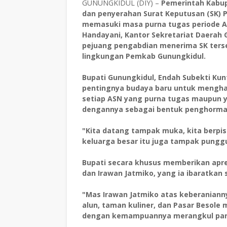
‎GUNUNGKIDUL (DIY) –
Pemerintah Kabu
dan penyerahan Surat Keputusan (SK) P
memasuki masa purna tugas periode Apr
Handayani, Kantor Sekretariat Daerah G
pejuang pengabdian menerima SK terse
lingkungan Pemkab Gunungkidul.
‎Bupati Gunungkidul, Endah Subekti K
pentingnya budaya baru untuk menghar
setiap ASN yang purna tugas maupun 
dengannya sebagai bentuk penghorma
‎"Kita datang tampak muka, kita berpi
keluarga besar itu juga tampak punggung
‎Bupati secara khusus memberikan apres
dan Irawan Jatmiko, yang ia ibaratkan
‎"Mas Irawan Jatmiko atas keberania
alun, taman kuliner, dan Pasar Besole 
dengan kemampuannya merangkul para l