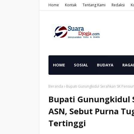
Home
Kontak
Tentang Kami
Redaksi
K
HOME
SOSIAL
BUDAYA
RAGA
Beranda
‎Bupati Gunungkidul Serahkan SK Pensiun
‎Bupati Gunungkidul 
ASN, Sebut Purna Tug
Tertinggi‎