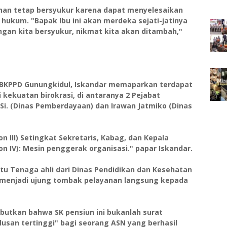
unan tetap bersyukur karena dapat menyelesaikan
ukum. "Bapak Ibu ini akan merdeka sejati-jatinya
ngan kita bersyukur, nikmat kita akan ditambah,"
la BKPPD Gunungkidul, Iskandar memaparkan terdapat
kekuatan birokrasi, di antaranya 2 Pejabat
M.Si. (Dinas Pemberdayaan) dan Irawan Jatmiko (Dinas
on III) Setingkat Sekretaris, Kabag, dan Kepala
n IV): Mesin penggerak organisasi." papar Iskandar.
ntu Tenaga ahli dari Dinas Pendidikan dan Kesehatan
 menjadi ujung tombak pelayanan langsung kepada
butkan bahwa SK pensiun ini bukanlah surat
lusan tertinggi" bagi seorang ASN yang berhasil