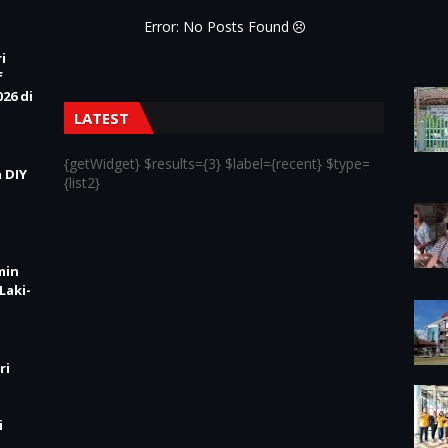
Error: No Posts Found
i
f
26 di
LATEST
{getWidget} $results={3} $label={recent} $type=
 DIY
{list2}
min
Laki-
ri
i