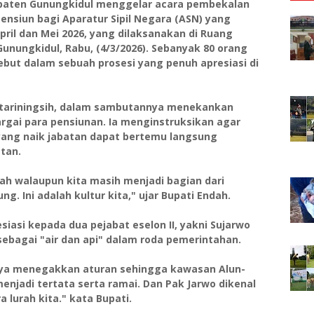
paten Gunungkidul menggelar acara pembekalan
ensiun bagi Aparatur Sipil Negara (ASN) yang
il dan Mei 2026, yang dilaksanakan di Ruang
unungkidul, Rabu, (4/3/2026). Sebanyak 80 orang
but dalam sebuah prosesi yang penuh apresiasi di
untariningsih, dalam sambutannya menekankan
gai para pensiunan. Ia menginstruksikan agar
yang naik jabatan dapat bertemu langsung
tan.
sah walaupun kita masih menjadi bagian dari
. Ini adalah kultur kita," ujar Bupati Endah.
iasi kepada dua pejabat eselon II, yakni Sujarwo
 sebagai "air dan api" dalam roda pemerintahan.
nnya menegakkan aturan sehingga kawasan Alun-
menjadi tertata serta ramai. Dan Pak Jarwo dikenal
urah kita." kata Bupati.