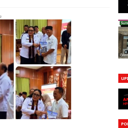
a
UP
PO