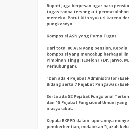
‎Bupati juga berpesan agar para pensi
tugas tanpa tersangkut permasalahan h
merdeka. Patut kita syukuri karena de
pungkasnya.
‎Komposisi ASN yang Purna Tugas
‎Dari total 80 ASN yang pensiun, Kepa
komposisi yang mencakup berbagai lini 
Pimpinan Tinggi (Eselon II) Dr. Jarwo, 
Perhubungan).
‎"Dan ada 4 Pejabat Administrator (Esel
Bidang serta 7 Pejabat Pengawas (Eselo
‎Serta ada 52 Pejabat Fungsional Terte
dan 15 Pejabat Fungsional Umum yang
masyarakat.
‎Kepala BKPPD dalam laporannya menye
pemberhentian, melainkan "ijazah kelu