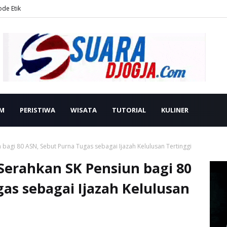
ode Etik
M
PERISTIWA
WISATA
TUTORIAL
KULINER
 bagi 80 ASN, Sebut Purna Tugas sebagai Ijazah Kelulusan Tertinggi‎
Serahkan SK Pensiun bagi 80
as sebagai Ijazah Kelulusan