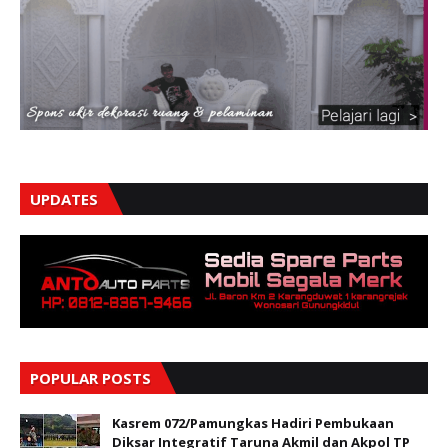
UPDATES
POPULAR POSTS
Kasrem 072/Pamungkas Hadiri Pembukaan
Diksar Integratif Taruna Akmil dan Akpol TP